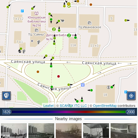
2
2
2
Leaflet
| ©
SCANEX ITC LLC
| ©
OpenStreetMap
contributors
1826
2000
Nearby images