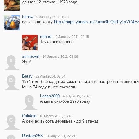
данная 12-этажка - 1973 года.
tomka
·
9 January 2011, 19:11
ссылка на карту
http://maps.yandex.ru/?um=3b-QIkPy1xVG4
rothast
·
9 January 2011, 20:45
Точка поставлена.
smirnovel
·
14 January 2011, 09:06
s
Яма!
Betsy
·
29 April 2014, 07:54
B
1974 год. Двенадцатиэтажка только что построена, и еще поч
Мы в 74 году в нее въехали.
Larisa2000
·
4 July 2015, 17:46
L
А мы в октябре 1973 года)
Cali4nia
·
10 March 2021, 15:16
C
А сейчас высота деревьев - до 9 этажа)
Rustam253
·
31 May 2021, 22:21