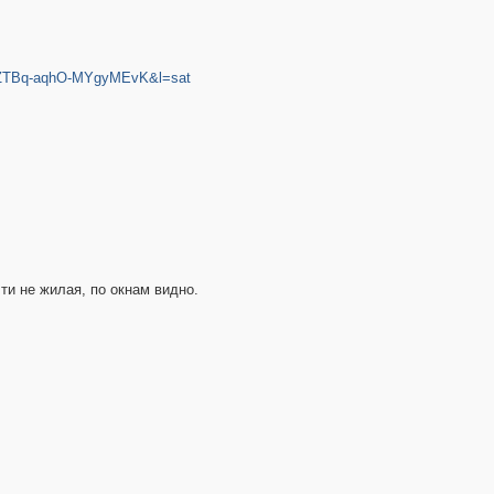
EZTBq-aqhO-MYgyMEvK&l=sat
ти не жилая, по окнам видно.