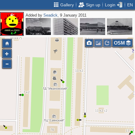
Gallery
Sign up
Login
EN
Added by
Seadick
, 9 January 2011
2
OSM