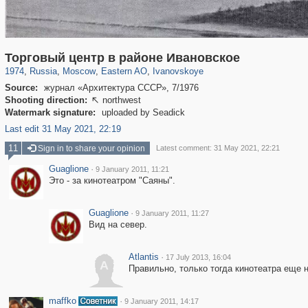
319,882
1,407,363
8,286
20,942
29,248
306
567
Торговый центр в районе Ивановское
1974
,
Russia
,
Moscow
,
Eastern AO
,
Ivanovskoye
Source:
журнал «Архитектура СССР», 7/1976
Shooting direction:
northwest

Watermark signature:
uploaded by Seadick
Last edit 31 May 2021, 22:19
11
Sign in to share your opinion
Latest comment: 31 May 2021, 22:21
Guaglione
·
9 January 2011, 11:21
Это - за кинотеатром "Саяны".
Guaglione
·
9 January 2011, 11:27
Вид на север.
Atlantis
·
17 July 2013, 16:04
A
Правильно, только тогда кинотеатра еще н
maffko
·
9 January 2011, 14:17