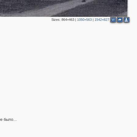
Sizes:
864×463
|
1050×563
|
1542×827
W
е было...