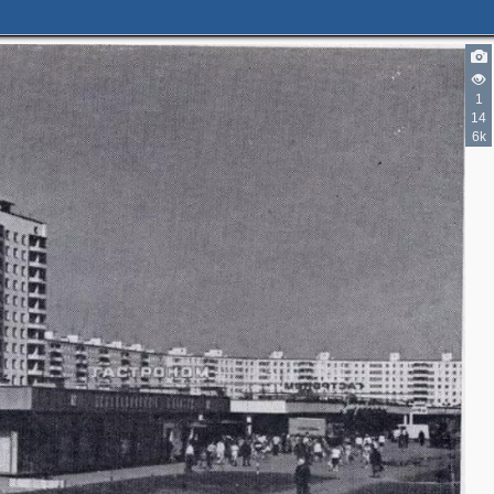
1
14
6k