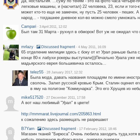
Да, ностальгия. ...сужу по теням - это на фото часа четыре
легковые машины, и (насчитал) 22 человека, 23, если и того-к
может кто-то еще не замечен, ну пусть 25 человек - пеших. А
народ... - тогдашнее дневное кол-во можно смело умножать на 
Campari
·
3 April 2011, 12:02
Был там 31 Марта - рухнул в обморок! Вот уж не ожидал что 
mrlazy
·
·
Discussed fragment
4 May 2011, 16:09
65 отделение милиции здесь с боку от кт Урал раньше была 
конце 80-х лабухи рокеры выступали)))Печально Урала уже не
мадьярского еврея большевичка осталось...
telez55
·
28 January 2017, 12:32
Была мода, давать названия площадям по имени иностр
сволочь. Залил русской кровью Крым. Сталин оценил его 
в яму на полигоне "Коммунарка". Это его Хрущев из не
mike517520
·
27 December 2011, 17:58
m
А вот наш любимый "Урал" в цвете!
http://mmmarat.livejournal.com/205863.html
к сожалению здесь размещать не разрешают
B7Yarn
·
·
Discussed fragment
17 February 2012, 18:46
B
Магазин тканей "Бирюса".Очень любила заходить туда,хотя в 
нибудь приличное выбрасывали...очереди,очереди