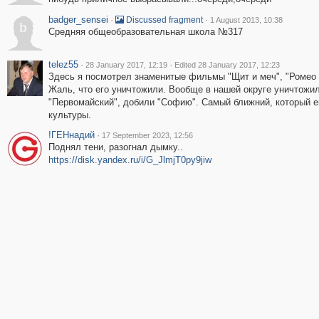
badger_sensei
·
·
Discussed fragment
1 August 2013, 10:38
b
Средняя общеобразовательная школа №317
telez55
·
·
28 January 2017, 12:19
Edited 28 January 2017, 12:23
Здесь я посмотрел знаменитые фильмы "Щит и меч", "Ромео 
Жаль, что его уничтожили. Вообще в нашей округе уничтожил
"Первомайский", добили "Софию". Самый ближний, который ещ
культуры.
!ГЕНнадий
·
17 September 2023, 12:56
Поднял тени, разогнал дымку..
https://disk.yandex.ru/i/G_JlmjT0py9jiw