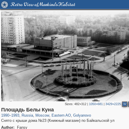
Retro View of Mankind's Habitat
Sizes:
482×312
|
1050×681
|
3429×2225
W
319,878
1,407,206
8,286
20,939
29,248
306
788
3
Площадь Белы Куна
1990
–
1993
,
Russia
,
Moscow
,
Eastern AO
,
Golyanovo
Снято с крыши дома №23 (Книжный магазин) по Байкальской ул
Author:
Fansy