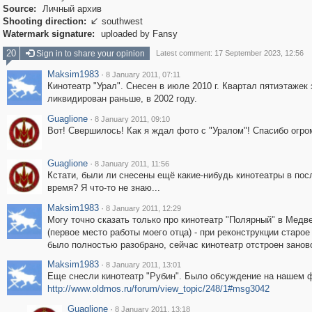
Source:
Личный архив
Shooting direction:
southwest

Watermark signature:
uploaded by Fansy
20
Sign in to share your opinion
Latest comment: 17 September 2023, 12:56
Maksim1983
·
8 January 2011, 07:11
Кинотеатр "Урал". Снесен в июле 2010 г. Квартал пятиэтажек 
ликвидирован раньше, в 2002 году.
Guaglione
·
8 January 2011, 09:10
Вот! Свершилось! Как я ждал фото с "Уралом"! Спасибо огро
Guaglione
·
8 January 2011, 11:56
Кстати, были ли снесены ещё какие-нибудь кинотеатры в пос
время? Я что-то не знаю...
Maksim1983
·
8 January 2011, 12:29
Могу точно сказать только про кинотеатр "Полярный" в Медв
(первое место работы моего отца) - при реконструкции старое
было полностью разобрано, сейчас кинотеатр отстроен занов
Maksim1983
·
8 January 2011, 13:01
Еще снесли кинотеатр "Рубин". Было обсуждение на нашем 
http://www.oldmos.ru/forum/view_topic/248/1#msg3042
Guaglione
·
8 January 2011, 13:18