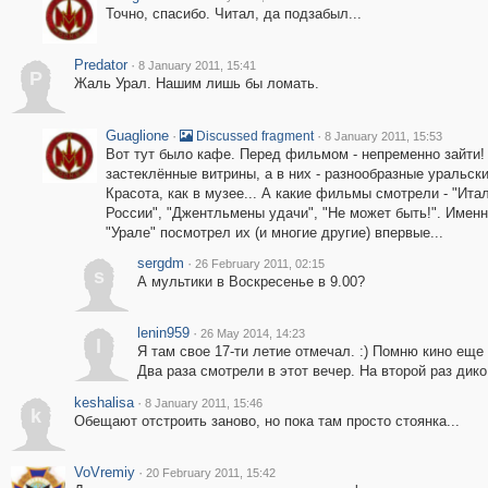
Точно, спасибо. Читал, да подзабыл...
Predator
·
8 January 2011, 15:41
P
Жаль Урал. Нашим лишь бы ломать.
Guaglione
·
·
Discussed fragment
8 January 2011, 15:53
Вот тут было кафе. Перед фильмом - непременно зайти!
застеклённые витрины, а в них - разнообразные уральски
Красота, как в музее... А какие фильмы смотрели - "Ита
России", "Джентльмены удачи", "Не может быть!". Именн
"Урале" посмотрел их (и многие другие) впервые...
sergdm
·
26 February 2011, 02:15
s
А мультики в Воскресенье в 9.00?
lenin959
·
26 May 2014, 14:23
l
Я там свое 17-ти летие отмечал. :) Помню кино еще 
Два раза смотрели в этот вечер. На второй раз дико 
keshalisa
·
8 January 2011, 15:46
k
Обещают отстроить заново, но пока там просто стоянка...
VoVremiy
·
20 February 2011, 15:42