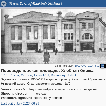
Retro View of Mankind's Habitat
Sizes:
482×229
|
1050×500
|
1155×550
W
319,780
1,406,506
159,978
8,286
29,243
5,916
13,198
520
Переведеновская площадь. Хлебная биржа
1911
,
Russia
,
Moscow
,
Central AO
,
Basmanny District
Здание построено в 1910–1911 годах по проекту Капитолия Абрамовича
Нынешний адрес: Спартаковская площадь, 1а/9.
Source:
книга М. Нащокиной «Архитекторы московского модерна»
Shooting direction:
northeast

Watermark signature:
uploaded by seakonst
Last edit 9 July 2023, 06:29