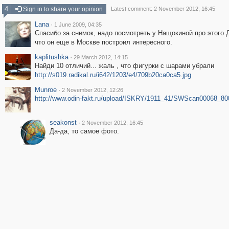
4
Sign in to share your opinion
Latest comment: 2 November 2012, 16:45
Lana
·
1 June 2009, 04:35
Спасибо за снимок, надо посмотреть у Нащокиной про этого 
что он еще в Москве построил интересного.
kaplitushka
·
29 March 2012, 14:15
Найди 10 отличий... жаль , что фигурки с шарами убрали
http://s019.radikal.ru/i642/1203/e4/709b20ca0ca5.jpg
Munroe
·
2 November 2012, 12:26
http://www.odin-fakt.ru/upload/ISKRY/1911_41/SWScan00068_80
seakonst
·
2 November 2012, 16:45
Да-да, то самое фото.