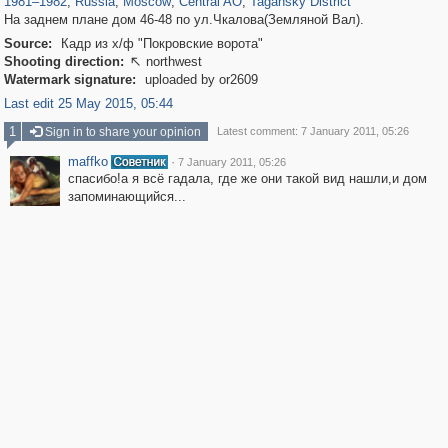
1981
–
1982
,
Russia
,
Moscow
,
Central AO
,
Tagansky District
На заднем плане дом 46-48 по ул.Чкалова(Земляной Вал).
Source:
Кадр из х/ф "Покровские ворота"
Shooting direction:
northwest

Watermark signature:
uploaded by or2609
Last edit 25 May 2015, 05:44
1
Sign in to share your opinion
Latest comment: 7 January 2011, 05:26
maffko
·
7 January 2011, 05:26
спасибо!а я всё гадала, где же они такой вид нашли,и дом
запоминающийся...