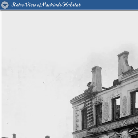
Retro View of Mankind's Habitat