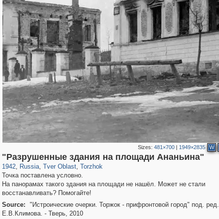
Sizes:
481×700
|
1949×2835
W
22,591
1,406,298
544
953
29,243
60
"Разрушенные здания на площади Ананьина"
1942
,
Russia
,
Tver Oblast
,
Torzhok
Точка поставлена условно.
На панорамах такого здания на площади не нашёл. Может не стали
восстанавливать? Помогайте!
Source:
"Истроические очерки. Торжок - прифронтовой город" под. ред.
Е.В.Климова. - Тверь, 2010