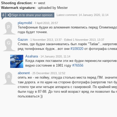
Shooting direction:
west

Watermark signature:
uploaded by Mester
4
Sign in to share your opinion
Latest comment: 14 January 2020, 11:14
playmobil
·
7 April 2010, 20:57
p
Телефонные будки из алюминия появились перед Олимпиадо
года будет точнее.
Gazon
·
·
1 November 2013, 13:37
Edited 1 November 2013, 13:37
G
Слева, где будки заканчивались был ларёк "Табак"...напротив
ряд телефонных будок...вот они
#109320
от фотографа слева
Asahara
·
14 January 2020, 11:14
Когда ларек поставили эти же будки перенесли напротив
видно состояние в 1981 году
#76556
abonent
·
25 December 2013, 12:52
a
опять же - не пойму, откуда столько места перед ПМ. значит
там дорога. и по идее на стороне фотографа (напротив тел б
стояло три или четыре аппарата с газировкой. По крайней мер
были году в 87-88. До того мой возраст вряд ли позволил бы
пользоваться ))