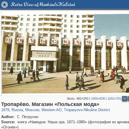
Retro View of Mankind's Habitat
Sizes:
482×293
|
1050×639
|
1152×701
W
319,780
1,406,255
8,286
27,129
29,243
310
2,259
7
Тропарёво. Магазин «Польская мода»
1979
,
Russia
,
Moscow
,
Western AO
,
Troparyovo-Nikulino District
Author:
С. Петрухин
Source:
книга «Намедни. Наша эра. 1971–1980» (фотография из архив
«Огонёк»)