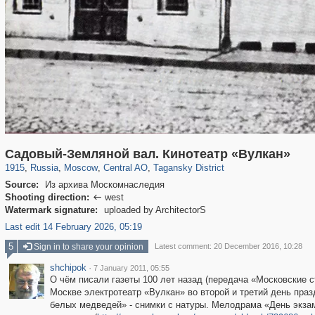
319,780
1,406,255
159,978
8,286
29,243
5,916
10,738
402
Садовый-Земляной вал. Кинотеатр «Вулкан»
1915
,
Russia
,
Moscow
,
Central AO
,
Tagansky District
Source:
Из архива Москомнаследия
Shooting direction:
west

Watermark signature:
uploaded by ArchitectorS
Last edit 14 February 2026, 05:19
5
Sign in to share your opinion
Latest comment: 20 December 2016, 10:28
shchipok
·
7 January 2011, 05:55
О чём писали газеты 100 лет назад (передача «Московские с
Москве электротеатр «Вулкан» во второй и третий день пра
белых медведей» - снимки с натуры. Мелодрама «День экза