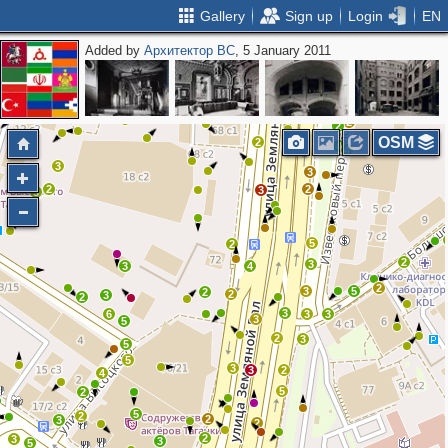
Gallery
Sign up
Login
EN
Added by
Архитектор ВС
, 5 January 2011
2
3
3
4
2
3
2
2
OSM
2
2
4
4
3
3
2
2
3
3
5
2
2
3
3
4
2
3
5
2
2
3
2
3
6
3
3
3
5
2
3
5
5
3
3
2
4
5
2
5
2
2
3
2
2
3
3
5