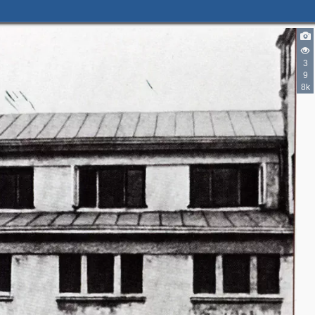
3
9
8k
2
6
3
2
3
2
3
4
4
5