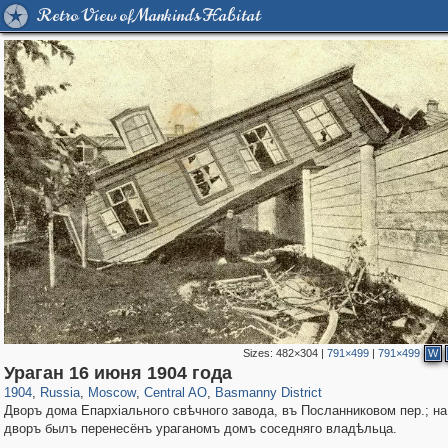
Retro View of Mankind's Habitat
Sizes:
482×304
|
791×499
|
791×499
W
319,779
1,406,257
159,978
8,286
29,243
5,916
13,198
520
Ураган 16 июня 1904 года
1904
,
Russia
,
Moscow
,
Central AO
,
Basmanny District
Дворъ дома Епархiального свѣчного завода, въ Посланниковом пер.; на
дворъ былъ перенесёнъ ураганомъ домъ соседняго владѣльца.