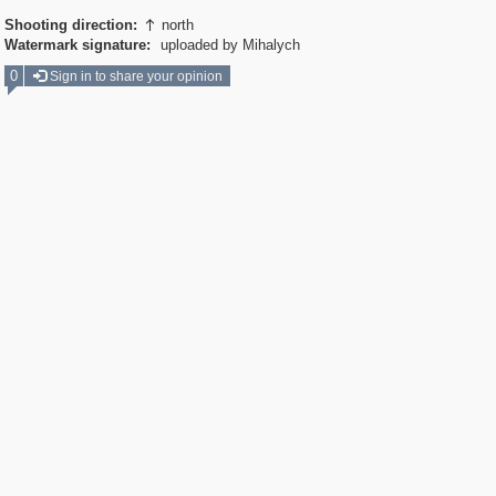
Shooting direction:
north

Watermark signature:
uploaded by Mihalych
0
Sign in to share your opinion