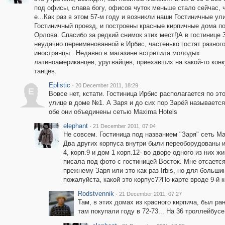
под офисы, слава богу, офисов чуток меньше стало сейчас, ч
е...Как раз в этом 57-м году и возникли наши Гостиничные ул
Гостиничный проезд, и построены красные кирпичные дома п
Орлова. Спасибо за редкий снимок этих мест!)А в гостинице 
неудачно переименованной в Ирбис, частенько гостят разног
иностранцы.. Недавно в магазине встретила молодых
латиноамериканцев, уругвайцев, приехавших на какой-то кон
танцев.
Eplistic
·
20 December 2011, 18:29
E
Вовсе нет, кстати. Гостиница Ирбис располагается по эт
улице в доме №1. А Заря и до сих пор Зарёй называется
обе они объединены сетью Maxima Hotels
elephant
·
21 December 2011, 07:04
Не совсем. Гостиница под названием "Заря" сеть Ma
Два других корпуса внутри были переоборудованы и 
4, корп.9 и дом 1 корп.12- во дворе одного из них 
писала под фото с гостиницей Восток. Мне отсается
прежнему Заря или это как раз Irbis, но для больш
пожалуйста, какой это корпус??По карте вроде 9-й 
Rodstvennik
·
21 December 2011, 07:27
Там, в этих домах из красного кирпича, был р
там покупали году в 72-73... На 36 троллейбусе