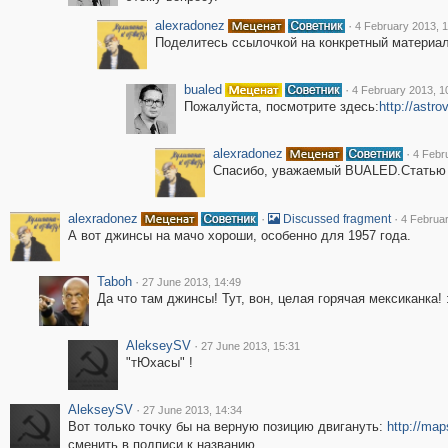
alexradonez
·
4 February 2013, 
Поделитесь ссылочкой на конкретный материал
bualed
·
4 February 2013, 1
Пожалуйста, посмотрите здесь:
http://astr
alexradonez
·
4 Febr
Спасибо, уважаемый BUALED.Статью 
alexradonez
·
·
Discussed fragment
4 Februar
А вот джинсы на мачо хороши, особенно для 1957 года.
Taboh
·
27 June 2013, 14:49
Да что там джинсы! Тут, вон, целая горячая мексиканка! :
AlekseySV
·
27 June 2013, 15:31
"тЮхасы" !
AlekseySV
·
27 June 2013, 14:34
Вот только точку бы на верную позицию двигануть:
http://ma
сменить в подписи к названию.