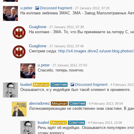
u.peter
·
·
Discussed fragment
27 January 2012, 07:29
На колпаке эмблема ЗМАС. ЗМА - Завод Малолитражных Авто
Guaglione
·
27 January 2012, 07:38
На колпаке - ЗМА. То, что Вы принимаете за литеру С, 
Guaglione
·
27 January 2012, 07:46
Смотрим сюда:
http://s4.images.drive2.ru/user.blog.photo
u.peter
·
27 January 2012, 07:53
Спасибо, теперь понятно.
bualed
·
·
Discussed fragment
4 February 2013
Оказывается, и у индейцев был такой элемент в орнаменте.
alexradonez
·
4 February 2013, 08:54
Латиноамериканцам не свойственен знак свастики. В дан
bualed
·
4 February 2013, 10:06
Речь идёт об индейцах. Оказывается популярен это
этому вопросу.