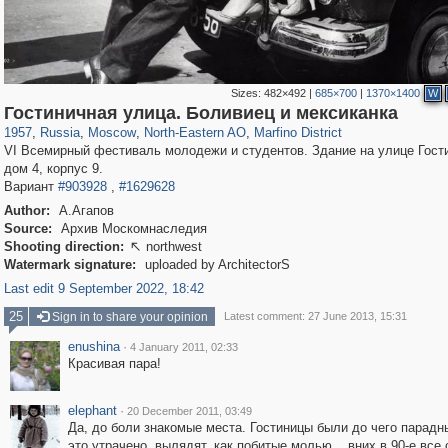
Sizes:
482×492
|
685×700
|
1370×1400
W
319,780
1,406,275
8,286
24,488
29,243
250
250
9
Гостиничная улица. Боливиец и мексиканка
1957
,
Russia
,
Moscow
,
North-Eastern AO
,
Marfino District
VI Всемирный фестиваль молодежи и студентов. Здание на улице Гост
дом 4, корпус 9.
Вариант
#903928
,
#1629628
Author:
А.Агапов
Source:
Архив Москомнаследия
Shooting direction:
northwest

Watermark signature:
uploaded by ArchitectorS
Last edit 9 September 2022, 18:42
25
Sign in to share your opinion
Latest comment: 27 June 2013, 15:31
enushina
·
4 January 2011, 02:33
Красивая пара!
elephant
·
20 December 2011, 03:49
Да, до боли знакомые места. Гостиницы были до чего парадн
это утрачено, вылядят, как побитые молью... вних в 90-е все