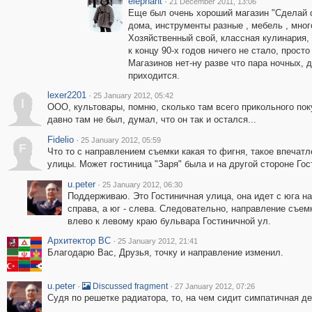
elephant
·
21 December 2011, 13:06
Еще был очень хороший магазин "Сделай 
дома, инструменты разные , мебель , мног
Хозяйственный свой, классная кулинария, 
к концу 90-х годов ничего не стало, прост
Магазинов нет-ну разве что пара ночных, 
приходится.
lexer2201
·
25 January 2012, 05:42
l
ООО, культовары, помню, сколько там всего прикольного пок
давно там не был, думал, что он так и остался...
Fidelio
·
25 January 2012, 05:59
F
Что то с направлением съемки какая то фигня, такое впечатл
улицы. Может гостиница "Заря" была и на другой стороне Гос
u.peter
·
25 January 2012, 06:30
Поддерживаю. Это Гостиничная улица, она идет с юга на
справа, а юг - слева. Следовательно, направление съемк
влево к левому краю бульвара Гостиничной ул.
Архитектор ВС
·
25 January 2012, 21:41
Благодарю Вас, Друзья, точку и направление изменил.
u.peter
·
·
Discussed fragment
27 January 2012, 07:26
Судя по решетке радиатора, то, на чем сидит симпатичная де