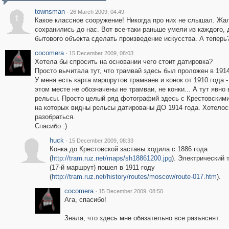
townsman
·
26 March 2009, 04:49
t
Какое классное сооружение! Никогда про них не слышал. Жал
сохранились до нас. Вот все-таки раньше умели из каждого,
бытового объекта сделать произведение искусства. А теперь
cocomera
·
15 December 2009, 08:03
Хотела бы спросить на основании чего стоит датировка?
Просто вычитала тут, что трамвай здесь был проложен в 1914
У меня есть карта маршрутов трамваев и конок от 1910 года -
этом месте не обозначены не трамваи, не конки... А тут явно
рельсы. Просто целый ряд фотографий здесь с Крестовским
на которых видны рельсы датированы ДО 1914 года. Хотелос
разобраться.
Спасибо :)
huck
·
15 December 2009, 08:33
Конка до Крестовской заставы ходила с 1886 года
(
http://tram.ruz.net/maps/sh18861200.jpg
). Электрический 
(17-й маршрут) пошел в 1911 году
(
http://tram.ruz.net/history/routes/moscow/route-017.htm
).
cocomera
·
15 December 2009, 08:50
Ага, спасибо!
Знала, что здесь мне обязательно все разъяснят.