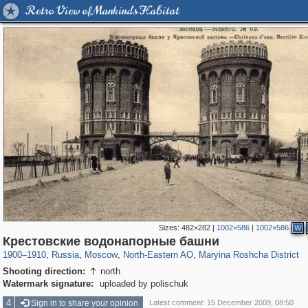
Retro View of Mankind's Habitat
Sizes:
482×282
|
1002×586
|
1002×586
W
319,780
1,406,291
8,286
24,488
29,243
250
2,017
27
Крестовские водонапорные башни
1900
–
1910
,
Russia
,
Moscow
,
North-Eastern AO
,
Maryina Roshcha District
Shooting direction:
north

Watermark signature:
uploaded by polischuk
4
Sign in to share your opinion
Latest comment: 15 December 2009, 08:50