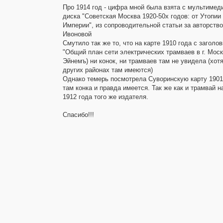
Про 1914 год - цифра мной была взята с мультимед
диска "Советская Москва 1920-50х годов: от Утопии 
Империи", из сопроводительной статьи за авторство
Ивоновой
Смутило так же то, что на карте 1910 года с заголов
"Общий план сети электрических трамваев в г. Моск
Эйнемъ) ни конок, ни трамваев там не увидела (хотя
других районах там имеются)
Однако темерь посмотрела Суворинскую карту 1901 
там конка и правда имеется. Так же как и трамвай н
1912 года того же издателя.
Спасибо!!!