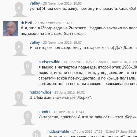
valley
·
20 November 2013, 10:03
v
ух ты) Я там сейчас живу, поэтому и спросила. Спасибо!
dr.Evil
·
20 November 2013, 16:08
А я, жил в13подъезде на 2м этаже.. Недавно заходил во двор
подъезде на 3м этаже был пожар..
valley
·
20 November 2013, 19:07
v
Я во втором подъезде живу, в старом крыле) Да? Даже я 
hudsonwilde
·
·
13 June 2016, 15:58
Edited 13 June 2016, 20:03
h
я вырос в четвертом подьезде, второй этаж 1968-1
лазили, искали переходы между подьездами - для в
стратегическое преимущество, и по крыше ползали.
сентиментально-ностальгические воспоминания свя
hudsonwilde
·
13 June 2016, 16:02
h
В 14ом жил знаменитый "Жорик".
zander
·
13 June 2016, 19:43
z
Интересно, спасибо! А что за личность - этот Жорик
hudsonwilde
·
·
17 June 2016, 17:23
Edited 17 June 2016,
h
Ну может я погорячился со "знаменитый", знам