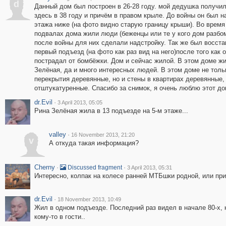
d
Данный дом был построен в 26-28 году. мой дедушка получил
здесь в 38 году и причём в правом крыле. До войны он был н
этажа ниже (на фото видно старую границу крыши). Во время
подвалах дома жили люди (беженцы или те у кого дом разбо
после войны для них сделали надстройку. Так же был восст
первый подъезд (на фото как раз вид на него)после того как 
пострадал от бомбёжки. Дом и сейчас жилой. В этом доме ж
Зелёная, да и много интересных людей. В этом доме не толь
перекрытия деревянные, но и стены в квартирах деревянные,
отштукатуренные. Спасибо за снимок, я очень люблю этот до
dr.Evil
·
3 April 2013, 05:05
Рина Зелёная жила в 13 подъезде на 5-м этаже...
valley
·
16 November 2013, 21:20
v
А откуда такая информация?
Cherny
·
·
Discussed fragment
3 April 2013, 05:31
Интересно, колпак на колесе ранней МТБшки родной, или пр
dr.Evil
·
18 November 2013, 10:49
Жил в одном подъезде. Последний раз видел в начале 80-х, к
кому-то в гости..