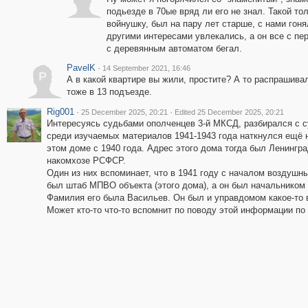
подьезде в 70ые вряд ли его не знал. Такой то
войнушку, был на пару лет старше, с нами гон
другими интересами увлекались, а он все с п
с деревянным автоматом бегал.
PavelK
·
14 September 2021, 16:46
P
А в какой квартире вы жили, простите? А то распрашивал
тоже в 13 подъезде.
Rig001
·
·
25 December 2025, 20:21
Edited 25 December 2025, 20:21
Интересуясь судьбами ополченцев 3-й МКСД, разбирался с с
среди изучаемых материалов 1941-1943 года наткнулся ещё 
этом доме с 1940 года. Адрес этого дома тогда был Ленингра
накомхозе РСФСР.
Один из них вспоминает, что в 1941 году с началом воздушн
был штаб МПВО объекта (этого дома), а он был начальником
Фамилия его была Васильев. Он был и управдомом какое-то 
Может кто-то что-то вспомнит по поводу этой информации по