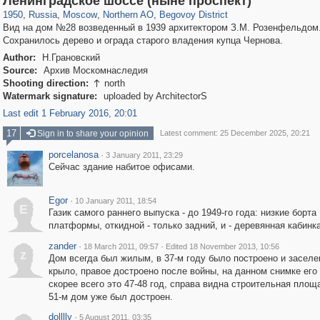
Ленинградское шоссе (ныне проспект)
1950
,
Russia
,
Moscow
,
Northern AO
,
Begovoy District
Вид на дом №28 возведенный в 1939 архитектором З.М. Розенфельдом
Сохранилось дерево и ограда старого владения купца Чернова.
Author:
Н.Грановский
Source:
Архив Москомнаследия
Shooting direction:
north

Watermark signature:
uploaded by ArchitectorS
Last edit 1 February 2016, 20:01
17
Sign in to share your opinion
Latest comment: 25 December 2025, 20:21
porcelanosa
·
3 January 2011, 23:29
Сейчас здание набитое офисами.
Egor
·
10 January 2011, 18:54
E
Газик самого раннего выпуска - до 1949-го года: низкие борта
платформы, откидной - только задний, и - деревянная кабинка
zander
·
·
18 March 2011, 09:57
Edited 18 November 2013, 10:56
z
Дом всегда был жилым, в 37-м году было построено и заселе
крыло, правое достроено после войны, на данном снимке его 
скорее всего это 47-48 год, справа видна строительная площа
51-м дом уже был достроен.
dolllly
·
5 August 2011, 03:35