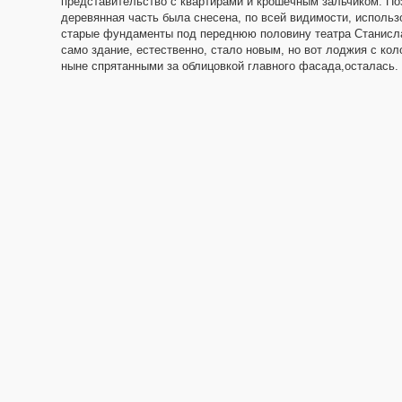
представительство с квартирами и крошечным зальчиком. По
деревянная часть была снесена, по всей видимости, исполь
старые фундаменты под переднюю половину театра Станисла
само здание, естественно, стало новым, но вот лоджия с кол
ныне спрятанными за облицовкой главного фасада,осталась.