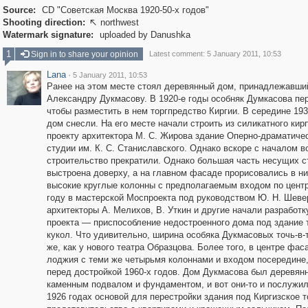
Source:
CD "Советская Москва 1920-50-х годов"
Shooting direction:
northwest

Watermark signature:
uploaded by Danushka
1
Sign in to share your opinion
Latest comment: 5 January 2011, 10:53
Lana
·
5 January 2011, 10:53
Ранее на этом месте стоял деревянный дом, принадлежавши
Александру Дукмасову. В 1920-е годы особняк Думкасова пе
чтобы разместить в нем торгпредство Киргии. В середине 193
дом снесли. На его месте начали строить из силикатного кир
проекту архитектора М. С. Жирова здание Оперно-драматиче
студии им. К. С. Станиславского. Однако вскоре с началом в
строительство прекратили. Однако большая часть несущих с
выстроена доверху, а на главном фасаде прорисовались в н
высокие круглые колонны с предполагаемым входом по центр
году в мастерской Моспроекта под руководством Ю. Н. Шев
архитекторы А. Мелихов, В. Уткин и другие начали разработк
проекта — приспособление недостроенного дома под здание 
кукол. Что удивительно, ширина особяка Дукмасовых точь-в-
же, как у нового театра Образцова. Более того, в центре фа
лоджия с теми же четырьмя колоннами и входом посередине,
перед достройкой 1960-х годов. Дом Дукмасова был деревянн
каменным подвалом и фундаментом, и вот они-то и послужил
1926 годах основой для перестройки здания под Киргизское т