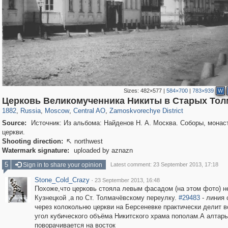
Sizes:
482×577
|
584×700
|
783×939
W
319,864
1,406,721
160,011
8,286
29,243
5,916
6,190
211
Церковь Великомученника Никиты в Старых Тол
1882
,
Russia
,
Moscow
,
Central AO
,
Zamoskvorechye District
Source:
Источник: Из альбома: Найденов Н. А. Москва. Соборы, монас
церкви.
Shooting direction:
northwest

Watermark signature:
uploaded by aznazn
5
Sign in to share your opinion
Latest comment: 23 September 2013, 17:18
Stone_Cold_Crazy
·
23 September 2013, 16:48
Похоже,что церковь стояла левым фасадом (на этом фото) н
Кузнецкой ,а по Ст. Толмачёвскому переулку.
#29483
- линия
через колокольню церкви на Берсеневке практически делит 
угол кубического объёма Никитского храма пополам.А алтарь
поворачивается на восток