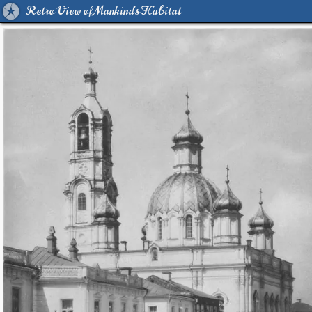
Retro View of Mankind's Habitat