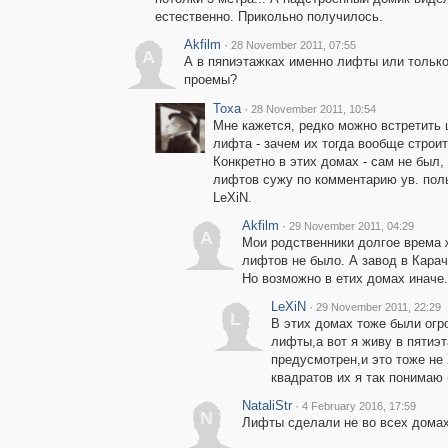
естественно. Прикольно получилось.
Akfilm
·
28 November 2011, 07:55
A
А в пяnиэтажках именно лифты или тольк
проемы?
Toxa
·
28 November 2011, 10:54
Мне кажется, редко можно встретить 
лифта - зачем их тогда вообще строи
Конкретно в этих домах - сам не был,
лифтов сужу по комментарию ув. пол
LeXiN.
Akfilm
·
29 November 2011, 04:29
A
Мои родственники долгое врема 
лифтов не было. А завод в Карач
Но возможно в етих домах иначе.
LeXiN
·
29 November 2011, 22:29
L
В этих домах тоже были огр
лифты,а вот я живу в пятиэт
предусмотрен,и это тоже не
квадратов их я так понимаю
NataliStr
·
4 February 2016, 17:59
N
Лифты сделали не во всех домах.