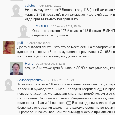
valetov
·
7 April 2013, 20:10
v
Нет, почему же слева? Видно школу 118 (в ней же была м
корпус 2 (3-й подъезд), и он закрывает и детский сад, и
надо правее камеру поворачивать.
PRODUKT
·
18 January 2017, 15:40
P
Она в те времена 107-й была, а 118-й стала, ЕМНИП,
седьмой класс учился
puff
·
24 April 2012, 09:24
Долго пытался понять, что это за местность на фотографии и
здание, в котором я 8 лет в музыкалке проучился :) С 1986 п
школа на одном из этажей, вроде на третьем.
Fluffy
·
29 October 2024, 12:33
ага, на 3-м этаже дмш 8 была, в 80-90-е там училась, к
ASlobodyannikov
·
3 October 2013, 18:29
A
Тоже учился в этой 118-ой школе в начальных классах, с перво
Классный руководитель была - Клавдия Георгиевна))) На про
первом классе нас укладывали спать на продлёнке, окна от 
пятом этаже. За школой - самый обалденный в мире стадион,
если только 1-ая и 11-ая школы)))) В этом здании была ещё 
фенечка этого здания школы - это каждую среду по вечерам 
"Прогресс" и показывал нам фильмы)))) А особо приближённ