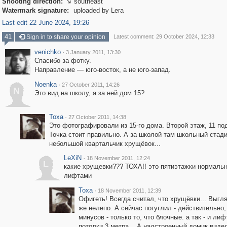
Shooting direction:
southeast

Watermark signature:
uploaded by Lera
Last edit 22 June 2024, 19:26
41
Sign in to share your opinion
Latest comment: 29 October 2024, 12:33
venichko
·
3 January 2011, 13:30
Спасибо за фотку.
Направление — юго-восток, а не юго-запад.
Noenka
·
27 October 2011, 14:26
N
Это вид на школу, а за ней дом 15?
Toxa
·
27 October 2011, 14:38
Это фотографировали из 15-го дома. Второй этаж, 11 по
Точка стоит правильно. А за школой там школьный стади
небольшой квартальчик хрущёвок...
LeXiN
·
18 November 2011, 12:24
L
какие хрущевки??? ТОХА!! это пятиэтажки нормаль
лифтами
Toxa
·
18 November 2011, 12:39
Офигеть! Всегда считал, что хрущёвки... Выгля
же нелепо. А сейчас погуглил - действительно,
минусов - только то, что блочные. а так - и лиф
потолки 3 метра... А надстроенный домик виде