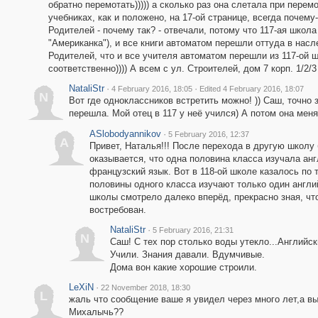
обратно перемотать))))) а сколько раз она слетала при перем
учебниках, как и положено, на 17-ой странице, всегда почему
Родителей - почему так? - отвечали, потому что 117-ая школа
"Американка"), и все книги автоматом перешли оттуда в насл
Родителей, что и все учителя автоматом перешли из 117-ой шк
соответственно)))) А всем с ул. Строителей, дом 7 корп. 1/2/
NataliStr
·
·
4 February 2016, 18:05
Edited 4 February 2016, 18:07
N
Вот где одноклассников встретить можно! )) Саш, точно з
перешла. Мой отец в 117 у неё учился) А потом она меня
ASlobodyannikov
·
5 February 2016, 12:37
A
Привет, Наталья!!! После перехода в другую школу 
оказывается, что одна половина класса изучала анг
французский язык. Вот в 118-ой школе казалось по т
половины одного класса изучают только один англий
школы смотрело далеко вперёд, прекрасно зная, чт
востребован.
NataliStr
·
5 February 2016, 21:31
N
Саш! С тех пор столько воды утекло...Английс
Учили. Знания давали. Вдумчивые.
Дома вон какие хорошие строили.
LeXiN
·
22 November 2018, 18:30
L
жаль что сообщение ваше я увидел через много лет,а в
Михалычь??