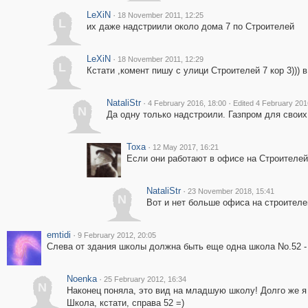
LeXiN
·
18 November 2011, 12:25
L
их даже надстриили около дома 7 по Строителей
LeXiN
·
18 November 2011, 12:29
L
Кстати ,комент пишу с улици Строителей 7 кор 3))) 
NataliStr
·
·
4 February 2016, 18:00
Edited 4 February 201
N
Да одну только надстроили. Газпром для своих
Toxa
·
12 May 2017, 16:21
Если они работают в офисе на Строителей
NataliStr
·
23 November 2018, 15:41
N
Вот и нет больше офиса на строителе
emtidi
·
9 February 2012, 20:05
Слева от здания школы должна быть еще одна школа No.52 - я
Noenka
·
25 February 2012, 16:34
N
Наконец поняла, это вид на младшую школу! Долго же я 
Школа, кстати, справа 52 =)