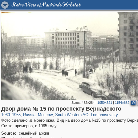
Retro View of Mankind's Habitat
Sizes:
482×284
|
1050×621
|
1154×682
W
319,780
1,406,275
8,286
12,410
29,243
76
697
4
Двор дома № 15 по проспекту Вернадского
1960
–
1965
,
Russia
,
Moscow
,
South-Western AO
,
Lomonosovsky
Фото сделано из моего окна. Вид на двор дома №15 по проспекту Верна
Снято, примерно, в 1965 году.
Source:
семейный архив