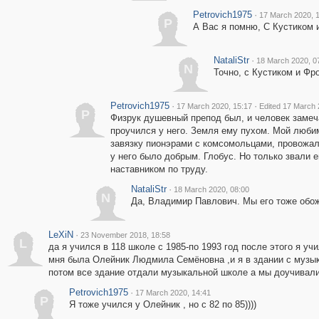
Petrovich1975
·
17 March 2020, 
P
А Вас я помню, С Кустиком 
NataliStr
·
18 March 2020, 0
N
Точно, с Кустиком и Фро
Petrovich1975
·
·
17 March 2020, 15:17
Edited 17 March 
P
Физрук душевный препод был, и человек замеча
проучился у него. Земля ему пухом. Мой любим
завязку пионэрами с комсомольцами, провожал
у него было добрым. Глобус. Но только звали
наставником по труду.
NataliStr
·
18 March 2020, 08:00
N
Да, Владимир Павлович. Мы его тоже обо
LeXiN
·
23 November 2018, 18:58
L
да я учился в 118 школе с 1985-по 1993 год после этого я у
мня была Олейник Людмила Семёновна ,и я в здании с музык
потом все здание отдали музыкальной школе а мы доучивали
Petrovich1975
·
17 March 2020, 14:41
P
Я тоже учился у Олейник , но с 82 по 85))))