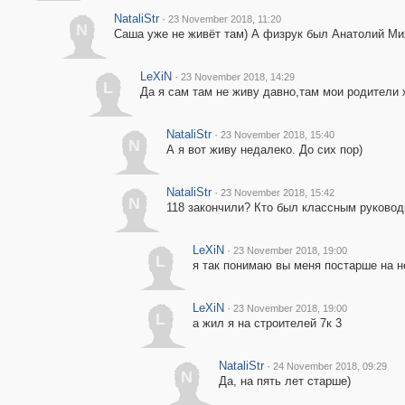
NataliStr
·
23 November 2018, 11:20
N
Саша уже не живёт там) А физрук был Анатолий Ми
LeXiN
·
23 November 2018, 14:29
L
Да я сам там не живу давно,там мои родители ж
NataliStr
·
23 November 2018, 15:40
N
А я вот живу недалеко. До сих пор)
NataliStr
·
23 November 2018, 15:42
N
118 закончили? Кто был классным руковод
LeXiN
·
23 November 2018, 19:00
L
я так понимаю вы меня постарше на н
LeXiN
·
23 November 2018, 19:00
L
а жил я на строителей 7к 3
NataliStr
·
24 November 2018, 09:29
N
Да, на пять лет старше)