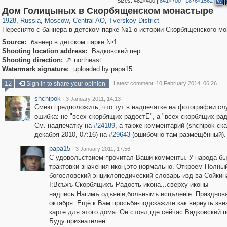
Sizes:
482×400
|
841×700
|
1876×1562
W
319,780
1,406,255
159,978
8,286
29,243
5,916
53,034
2,283
Дом Голицыных в Скорбященском монастыре
1928
,
Russia
,
Moscow
,
Central AO
,
Tverskoy District
Переснято с баннера в детском парке №1 о истории Скорбященского мо
Source:
баннер в детском парке №1
Shooting location address:
Вадковский пер.
Shooting direction:
northeast

Watermark signature:
uploaded by papa15
12
Sign in to share your opinion
Latest comment: 10 February 2014, 06:26
shchipok
·
3 January 2011, 14:13
Смею предположить, что тут в надпечатке на фотографии сл
ошибка: не "всех скорбящих радостЕ", а "всех скорбящих рад
См. надпечатку на
#24189
, а также комментарий (shchipok ск
декабря 2010, 07:16) на
#29643
(ошибочно там размещённый).
papa15
·
3 January 2011, 17:56
С удовольствием прочитал Ваши комменты. У народа бы
трактовки значения икон,это нормально. Откроем Полны
богословский энциклопедический словарь изд-ва Сойкин
I:Всъхъ Скорбящихъ Радость-икона...сверху иконы
надпись:Нагимъ одъянiе,больнымъ исцъленiе. Празднова
октября. Ещё к Вам просьба-подскажите как вернуть звё
карте для этого дома. Он стоял,где сейчас Вадковский пе
Буду признателен.