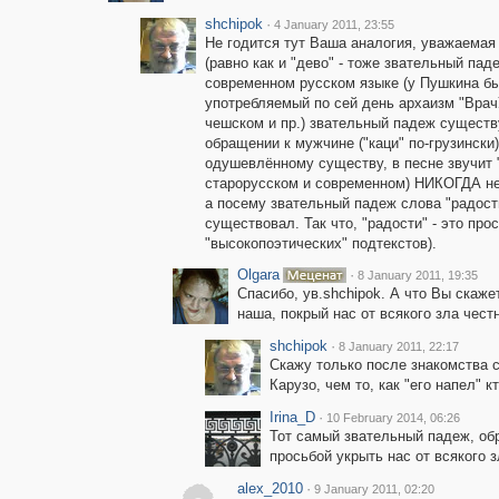
shchipok
·
4 January 2011, 23:55
Не годится тут Ваша аналогия, уважаемая
(равно как и "дево" - тоже звательный пад
современном русском языке (у Пушкина был
употребляемый по сей день архаизм "ВрачУ
чешском и пр.) звательный падеж существу
обращении к мужчине ("каци" по-грузински)
одушевлённому существу, в песне звучит 
старорусском и современном) НИКОГДА не
а посему звательный падеж слова "радост
существовал. Так что, "радости" - это про
"высокопоэтических" подтекстов).
Olgara
·
8 January 2011, 19:35
Спасибо, ув.shchipok. А что Вы скаже
наша, покрый нас от всякого зла чес
shchipok
·
8 January 2011, 22:17
Скажу только после знакомства
Карузо, чем то, как "его напел" к
Irina_D
·
10 February 2014, 06:26
Тот самый звательный падеж, об
просьбой укрыть нас от всякого зл
alex_2010
·
9 January 2011, 02:20