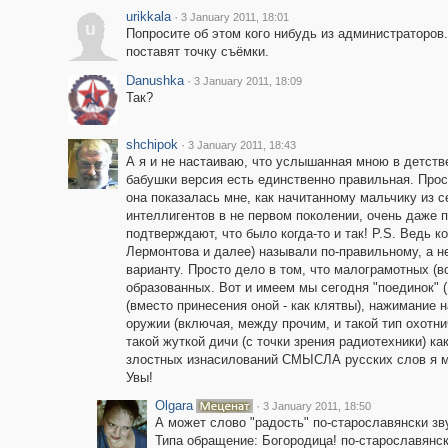
urikkala
·
3 January 2011, 18:01
u
Попросите об этом кого нибудь из администраторов.
поставят точку съёмки.
Danushka
·
3 January 2011, 18:09
Так?
shchipok
·
3 January 2011, 18:43
А я и не настаиваю, что услышанная мною в детств
бабушки версия есть единственно правильная. Прос
она показалась мне, как начитанному мальчику из 
интеллигентов в не первом поколении, очень даже п
подтверждают, что было когда-то и так! P.S. Ведь к
Лермонтова и далее) называли по-правильному, а 
варианту. Просто дело в том, что малограмотных (
образованных. Вот и имеем мы сегодня "поединок" (
(вместо принесения оной - как клятвы), нажимание н
оружии (включая, между прочим, и такой тип охотнич
такой жуткой дичи (с точки зрения радиотехники) к
злостных изнасилований СМЫСЛА русских слов я мо
Увы!
Olgara
·
3 January 2011, 18:50
А может слово "радость" по-старославянски зв
Типа обращение: Богородица! по-старославянск