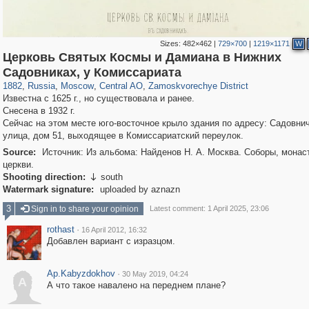
Sizes:
482×462
|
729×700
|
1219×1171
W
Церковь Святых Космы и Дамиана в Нижних
319,864
1,406,699
160,011
8,286
29,243
5,916
6,190
211
Садовниках, у Комиссариата
1882
,
Russia
,
Moscow
,
Central AO
,
Zamoskvorechye District
Известна с 1625 г., но существовала и ранее.
Снесена в 1932 г.
Сейчас на этом месте юго-восточное крыло здания по адресу: Садовни
улица, дом 51, выходящее в Комиссариатский переулок.
Source:
Источник: Из альбома: Найденов Н. А. Москва. Соборы, монас
церкви.
Shooting direction:
south

Watermark signature:
uploaded by aznazn
3
Sign in to share your opinion
Latest comment: 1 April 2025, 23:06
rothast
·
16 April 2012, 16:32
Добавлен вариант с изразцом.
Ap.Kabyzdokhov
·
30 May 2019, 04:24
A
А что такое навалено на переднем плане?