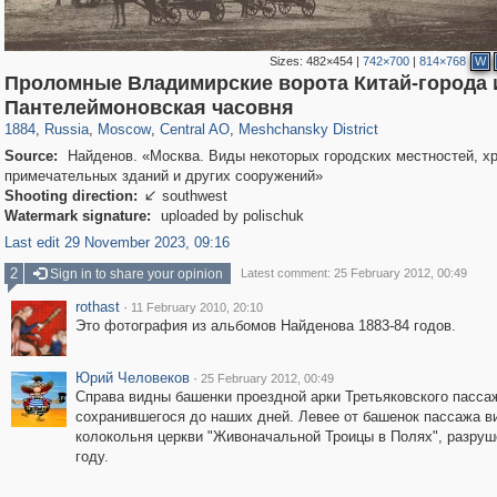
Sizes:
482×454
|
742×700
|
814×768
W
Проломные Владимирские ворота Китай-города 
319,716
1,405,779
159,930
8,286
29,243
5,916
10,182
264
Пантелеймоновская часовня
1884
,
Russia
,
Moscow
,
Central AO
,
Meshchansky District
Source:
Найденов. «Москва. Виды некоторых городских местностей, х
примечательных зданий и других сооружений»
Shooting direction:
southwest

Watermark signature:
uploaded by polischuk
Last edit 29 November 2023, 09:16
2
Sign in to share your opinion
Latest comment: 25 February 2012, 00:49
rothast
·
11 February 2010, 20:10
Это фотография из альбомов Найденова 1883-84 годов.
Юрий Человеков
·
25 February 2012, 00:49
Справа видны башенки проездной арки Третьяковского пасса
сохранившегося до наших дней. Левее от башенок пассажа в
колокольня церкви "Живоначальной Троицы в Полях", разруш
году.