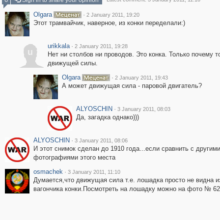
Sign in to share your opinion
Olgara
·
2 January 2011, 19:20
Этот трамвайчик, наверное, из конки переделали:)
urikkala
·
2 January 2011, 19:28
u
Нет ни столбов ни проводов. Это конка. Только почему т
движущей силы.
Olgara
·
2 January 2011, 19:43
А может движущая сила - паровой двигатель?
ALYOSCHIN
·
3 January 2011, 08:03
Да, загадка однако)))
ALYOSCHIN
·
3 January 2011, 08:06
И этот снимок сделан до 1910 года...если сравнить с другим
фотографиями этого места
osmachek
·
3 January 2011, 11:10
Думается,что движущая сила т.е. лошадка просто не видна и
вагончика конки.Посмотреть на лошадку можно на фото № 6