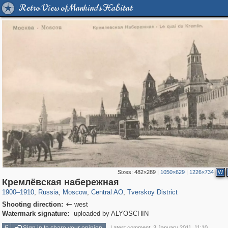
Retro View of Mankind's Habitat
Sizes:
482×289
|
1050×629
|
1226×734
W
319,882
1,407,368
160,021
8,286
29,248
5,916
53,055
2,283
Кремлёвская набережная
1900
–
1910
,
Russia
,
Moscow
,
Central AO
,
Tverskoy District
Shooting direction:
west

Watermark signature:
uploaded by ALYOSCHIN
6
Latest comment: 3 January 2011, 11:10