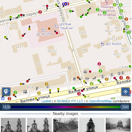
2
3
4
6
2
6
2
2
2
2
4
3
2
2
4
2
2
2
3
2
2
2
3
2
Leaflet
| ©
SCANEX ITC LLC
| ©
OpenStreetMap
contributors
1826
2000
2
Nearby images