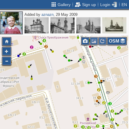
Gallery
Sign up
Login
EN
Added by
aznazn
, 29 May 2009
2
2
OSM
4
2
2
2
2
2
3
2
5
2
3
2
7
2
3
4
3
4