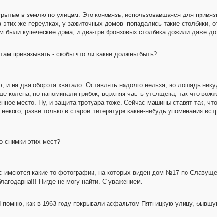
врытые в землю по улицам. Это коновязь, использовавшаяся для привяз
 этих же переулках, у зажиточных домов, попадались такие столбики, о
ам были купеческие дома, и два-три бронзовых столбика дожили даже до 
 там привязывать - скобы что ли какие должны быть?
, и на два оборота хватало. Оставлять надолго нельзя, но лошадь никуд
ше колена, но напоминали грибок, верхняя часть утолщена, так что вож
нное место. Ну, и защита тротуара тоже. Сейчас машины ставят так, чт
 некого, разве только в старой литературе какие-нибудь упоминания вс
о снимки этих мест?
Вас имеются какие то фотографии, на которых виден дом №17 по Славущ
лагодарна!!! Нигде не могу найти. С уважением.
 помню, как в 1963 году покрывали асфальтом Пятницкую улицу, бывшу