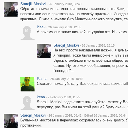
Starojil_Moskvi
·
26 January 2018, 08:40
Обратите внимание на многочисленные каменные столбики, 
повозки или сани приезжавших на службу прихожан. Иногда в
красивые. Я жил в начале 6-го Монетчиковского переулка, т
Иван
·
26 January 2018, 12:55
И
А почему они такие низкие? не удобно же. И к чему
Starojil_Moskvi
·
26 January 2018, 15:15
На них просто накидывали вожжи, я думаю
я говорил, тоже были невысокие - чуть вы
Здесь столбиков много, всё-таки обществе
самое. Ну, это мои соображения, спросить
Господне"...
Pasha
·
28 January 2018, 10:15
Скажите, пожалуйста, у Вас сохранились какие-либ
keaa
·
7 February 2020, 11:25
k
Starojil_Moskvi подскажите пожалуйста, может у 
переулку, раз Вы жили на этой улице? Буду очень б
Starojil_Moskvi
·
·
26 January 2018, 08:42
Edited 26 January 2018, 08:44
Булыжная мостовая в переулках сохранялась очень долго. Я
протяжении.