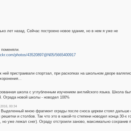
ко лет назад. Сейчас построено новое здание, но в нем я уже не
и поменяли.
flickr.com/photos/43520897@N05/5665400917
к ней пристраивали спортзал, при раскопках на школьном дворе валялис
хоронения...
рованная школа с углубленным изучением английского языка. Школа была
04. Ограда новой школы - новодел 100%
 2016, 00:34
. Выделенный мною фрагмент ограды после сноса церкви стоял дальше о
решетки и столбов. Так что это в какой-то степени новодел конца 30-х 
ю, но уже лежал снег). Ограду отстроили заново, максимально сохранив