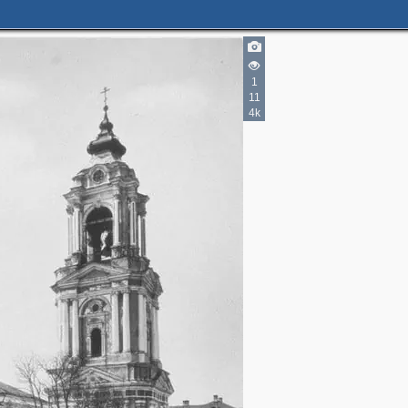
1
11
4k