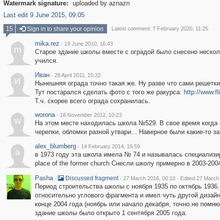
Watermark signature:
uploaded by aznazn
Last edit 9 June 2015, 09:05
15
Sign in to share your opinion
Latest comment: 7 February 2020, 11:25
mika.rez
·
19 June 2010, 16:43
m
Старое здание школы вместе с оградой было снесено несколь
учился.
Иван
·
28 April 2011, 15:22
И
Нынешняя ограда точно такая же. Ну разве что сами решетк
Тут постарался сделать фото с того же ракурса:
http://www.
Т.ч. скорее всего ограда сохранилась.
worona
·
18 November 2012, 10:23
w
На этом месте находилась школа №529. В свое время когда 
черепки, обломки разной утвари... Наверное были какие-то за
alex_blumberg
·
14 February 2014, 16:59
a
в 1973 году эта школа имела № 74 и называлась специализи
place of the former church Снесли школу примерно в 2003-20
Pasha
·
·
·
Discussed fragment
27 March 2016, 00:10
Edited 27 March
Период строительства школы с ноября 1935 по октябрь 1936
относительно углового фрагмента и имел чуть другой дизайн 
конце 2004 года (ноябрь или начало декабря, точно не помн
здание школы было открыто 1 сентября 2005 года.