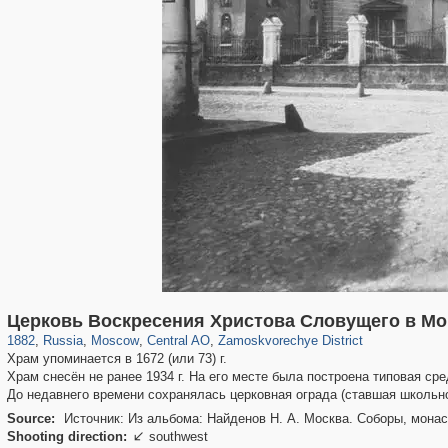
319,780
1,406,274
159,978
8,286
29,243
5,916
6,190
211
Церковь Воскресения Христова Словущего в Мо
1882
,
Russia
,
Moscow
,
Central AO
,
Zamoskvorechye District
Храм упоминается в 1672 (или 73) г.
Храм снесён не ранее 1934 г. На его месте была построена типовая сре
До недавнего времени сохранялась церковная ограда (ставшая школьно
Source:
Источник: Из альбома: Найденов Н. А. Москва. Соборы, монас
Shooting direction:
southwest
