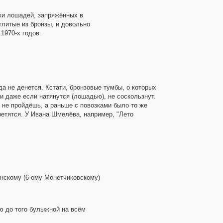
ки лошадей, запряжённых в
тлитые из бронзы, и довольно
1970-х годов.
а не денется. Кстати, бронзовые тумбы, о которых
жи даже если натянутся (лошадью), не соскользнут.
о не пройдёшь, а раньше с повозками было то же
третятся. У Ивана Шмелёва, например, "Лето
енскому (6-ому Монетчиковскому)
ю до того булыжной на всём