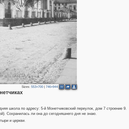
Sizes:
553×700
|
746×944
W
нетчиках
2
дняя школа по адресу: 5-й Монетчиковский переулок, дом 7 строение 9.
й). Сохранилась ли она до сегодняшнего дня не знаю.
тыри и церкви.