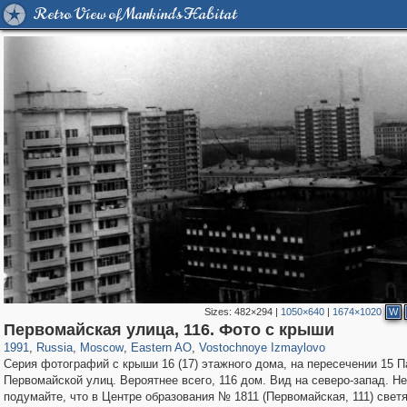
Retro View of Mankind's Habitat
Sizes:
482×294
|
1050×640
|
1674×1020
W
319,878
1,407,253
8,286
20,939
29,248
306
465
4
Первомайская улица, 116. Фото с крыши
1991
,
Russia
,
Moscow
,
Eastern AO
,
Vostochnoye Izmaylovo
Серия фотографий с крыши 16 (17) этажного дома, на пересечении 15 П
Первомайской улиц. Вероятнее всего, 116 дом. Вид на северо-запад. Не
подумайте, что в Центре образования № 1811 (Первомайская, 111) светя