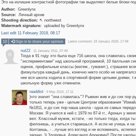
Это на излишне контрастной фотографии так выделяют белые блоки по
Author:
Greenlynx
Source:
Личный архив
Shooting direction:
northwest

Watermark signature:
uploaded by Greenlynx
Last edit 11 February 2019, 08:17
10
Sign in to share your opinion
Latest comment: 18 January 2026, 17:49
nut22
·
11 January 2011, 07:49
n
Тогда в 91 году это была еще 716 школа, она славилась сво
"экспериментами" над школьной программой, 10 балльная си
оценок, профильные классы (матем., гуманит.), страшнее все
физкультура каждый день, конечно никто особо не напрягался
нее вся школа ходила в спортивной форме целыми днями, т.к
школьную форму уже отменили.
raaddist
·
9 May 2015, 17:11
)что значит "она славилась"? Рывкин жив и до сих пор р
только теперь уже - целым Центром образования "Измай
№1811, и до сих пор наша школа - одна из самых передо
Москве. Я учился в ней с 1979 по 87-й гг., Ароныч у мен
вел. Классный мужик, кстати, - но только тогда, когда ты
филонишь, а учиться стараешься. А если не учишь и на
болтаешь, - ..лучше его взгляд и не вспоминать, испепе
заочно..)) Здоровья, Александр Аронович!! После школ