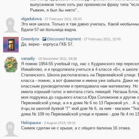
выпускников точно хоть раз произнесли фразу типа "есл
Рывкин, я был бы никто"..
olgadukova
·
27 February 2011, 08:43
o
Это моя школа. Только я там давно училась. Какой необычны
Вдали 57-ая больница видна.
Greenlynx
·
·
Discussed fragment
27 February 2011, 10:45
Да, верно - корпуса ГКБ 57.
vanadiy
·
19 November 2011, 04:08
Я помню 1954-55 учебный год, нас с Кудринского пер пересе
Измайлово, и я продолжила учиться в 4 классе «Б», в школе
Сталинского. Школа располагалась на Первомайской улице.
класса - помню, а вот фамилии и имена уже забыла. Даже не
классным руководителем и преподавала нам математику. Но 
имела хороший голос и мечтала стать певицей. Наташа Блок,
моя подружка до седьмого класса.Юра Соломонов и другие о
Первомайской улице, а я в доме № 6 по 13 Парковой ул... А 
б-цы,за школой буквой "Г" мой дом № 6, за ним - магазин "Тк
дома № 109 по Первомайской улице и правее - дом № 4 по 13
Heliopause
·
2 August 2013, 09:31
H
Снимок сделан не с крыши, а с общего балкона 16 этажа.