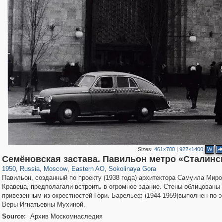
Sizes:
461×700
|
922×1400
W
319,780
1,406,255
8,286
20,925
29,243
306
1,450
28
Семёновская застава. Павильон метро «Сталинс
1950
,
Russia
,
Moscow
,
Eastern AO
,
Sokolinaya Gora
Павильон, созданный по проекту (1938 года) архитектора Самуила Мир
Кравеца, предполагали встроить в огромное здание. Стены облицованы
привезенным из окрестностей Гори. Барельеф (1944-1959)выполнен по 
Веры Игнатьевны Мухиной.
Source:
Архив Москомнаследия