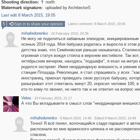
Shooting direction:
north

Watermark signature:
uploaded by ArchitectorS
Last edit 8 March 2015, 19:05
5
Sign in to share your opinion
Latest comment: 8 March 2015, 19:06
mihafedorenko
·
24 February 2015, 20:38
m
Не могу не поделиться забавным эпизодом, инициированным
осенью 2014 года. Моя бабушка родилась и выросла в этом р
детства знаю, что Семёновская раньше называлась Сталинск
огромная статуя вождя стояла в верхнем вестибюле. Так вот
октябрьским вечером, находясь "подшафе", я ехал на метро 
родился экспромт. Имея неординарную внешность и умение к
станции Площадь Революции, я стал спрашивать у всех :"как
иностранец, приехал проведать свою русскую бабушку, котор
разыгрывал этот спектакль минут 20, опросил человек 100, в
кто-то кому-то звонил, но никто так и не ответил на вопрос н
Veles
·
24 February 2015, 21:17
А что Вы вкладываете в смысл слов "неординарная внешнос
mihafedorenko
·
·
8 March 2015, 14:48
Edited 8 March 2015, 14:49
m
Точно! Я всё понял, волочащийся сзади парашют и автом
распознали во мне вражеского шпиона и не рассекретил
спасена.