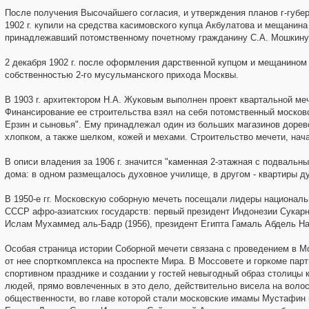
После получения Высочайшего согласия, и утверждения планов г-губе
1902 г. купили на средства касимовского купца Акбулатова и мещанин
принадлежавший потомственному почетному гражданину С.А. Мошкину
2 декабря 1902 г. после оформления дарственной купцом и мещанино
собственностью 2-го мусульманского прихода Москвы.
В 1903 г. архитектором Н.А. Жуковым выполнен проект квартальной ме
Финансирование ее строительства взял на себя потомственный москов
Ерзин и сыновья". Ему принадлежал один из больших магазинов доре
хлопком, а также шелком, кожей и мехами. Строительство мечети, нача
В описи владения за 1906 г. значится "каменная 2-этажная с подвальн
дома: в одном размещалось духовное училище, в другом - квартиры д
В 1950-е гг. Московскую соборную мечеть посещали лидеры национал
СССР афро-азиатских государств: первый президент Индонезии Сукарн
Ислам Мухаммед аль-Бадр (1956), президент Египта Гамаль Абдель Нас
Особая страница истории Соборной мечети связана с проведением в М
от нее спорткомплекса на проспекте Мира. В Моссовете и горкоме парт
спортивном празднике и создании у гостей невыгодный образ столицы 
людей, прямо вовлеченных в это дело, действительно висела на воло
общественности, во главе которой стали московские имамы Мустафин