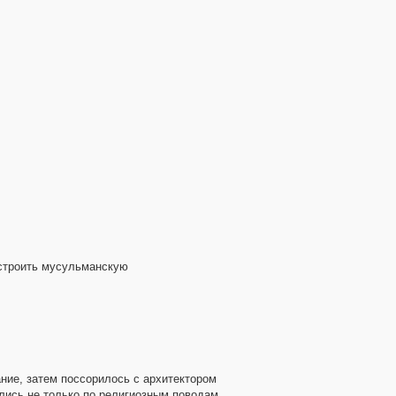
остроить мусульманскую
ание, затем поссорилось с архитектором
ались не только по религиозным поводам.