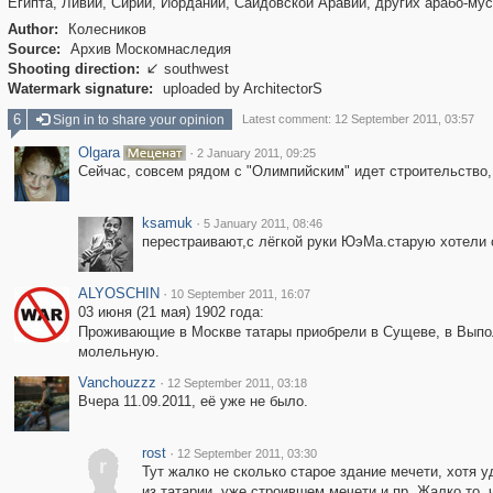
Египта, Ливии, Сирии, Иордании, Сайдовской Аравии, других арабо-м
Author:
Колесников
Source:
Архив Москомнаследия
Shooting direction:
southwest

Watermark signature:
uploaded by ArchitectorS
6
Sign in to share your opinion
Latest comment: 12 September 2011, 03:57
Olgara
·
2 January 2011, 09:25
Сейчас, совсем рядом с "Олимпийским" идет строительство,
ksamuk
·
5 January 2011, 08:46
перестраивают,с лёгкой руки ЮэМа.старую хотели с
ALYOSCHIN
·
10 September 2011, 16:07
03 июня (21 мая) 1902 года:
Проживающие в Москве татары приобрели в Сущеве, в Выполз
молельную.
Vanchouzzz
·
12 September 2011, 03:18
Вчера 11.09.2011, её уже не было.
rost
·
12 September 2011, 03:30
r
Тут жалко не сколько старое здание мечети, хотя 
из татарии, уже строившем мечети и пр. Жалко то, 