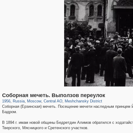
319,779
1,406,257
159,978
8,286
29,243
5,916
10,185
264
Соборная мечеть. Выползов переулок
1956
,
Russia
,
Moscow
,
Central AO
,
Meshchansky District
Соборная (Ерзинская) мечеть. Посещение мечети наследным принцем
Бадром.
В 1894 г. имам новой общины Бедретдин Алимов обратился с ходатайст
Тверского, Мясницкого и Сретенского участков.