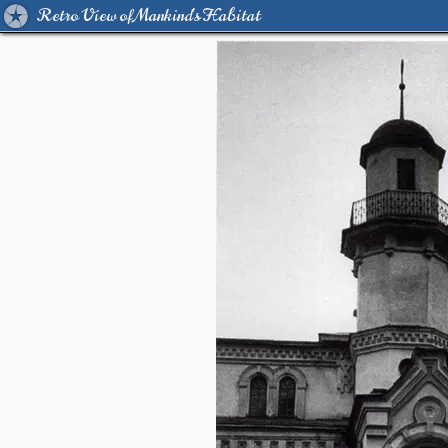
Retro View of Mankind's Habitat