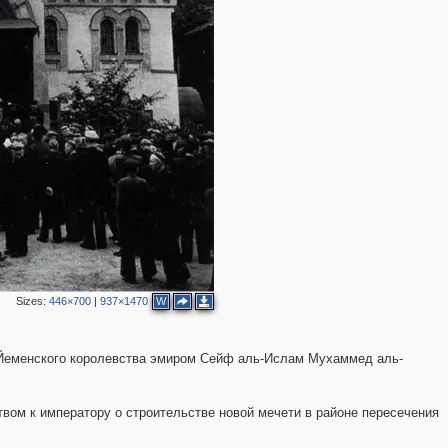
2
2
Sizes:
446×700
|
937×1470
W
 Йеменского королевства эмиром Сейф аль-Ислам Мухаммед аль-
вом к императору о строительстве новой мечети в районе пересечения