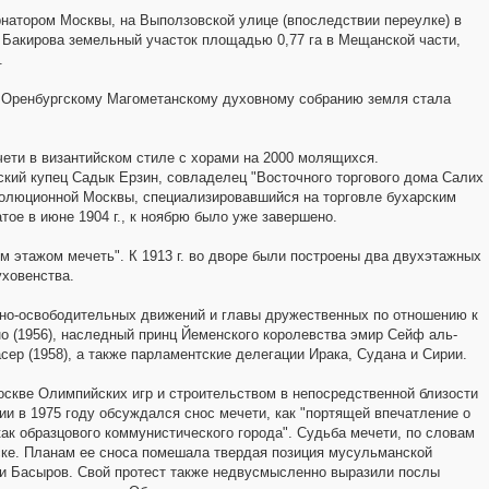
рнатором Москвы, на Выползовской улице (впоследствии переулке) в
а Бакирова земельный участок площадью 0,77 га в Мещанской части,
.
м Оренбургскому Магометанскому духовному собранию земля стала
чети в византийском стиле с хорами на 2000 молящихся.
ский купец Садык Ерзин, совладелец "Восточного торгового дома Салих
волюционной Москвы, специализировавшийся на торговле бухарским
тое в июне 1904 г., к ноябрю было уже завершено.
ым этажом мечеть". К 1913 г. во дворе были построены два двухэтажных
уховенства.
ьно-освободительных движений и главы дружественных по отношению к
о (1956), наследный принц Йеменского королевства эмир Сейф аль-
ер (1958), а также парламентские делегации Ирака, Судана и Сирии.
оскве Олимпийских игр и строительством в непосредственной близости
ии в 1975 году обсуждался снос мечети, как "портящей впечатление о
как образцового коммунистического города". Судьба мечети, по словам
ске. Планам ее сноса помешала твердая позиция мусульманской
 и Басыров. Свой протест также недвусмысленно выразили послы