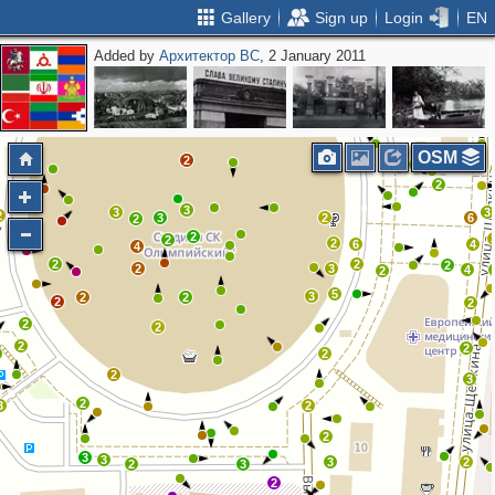
Gallery
Sign up
Login
EN
Added by
Архитектор ВС
, 2 January 2011
3
2
2
2
2
2
OSM
2
4
2
3
3
3
2
3
2
6
2
2
2
2
6
4
4
2
2
2
2
3
4
2
5
3
2
2
2
2
2
2
2
2
2
2
3
2
3
2
2
3
3
3
2
2
3
2