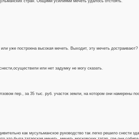
усульманских стран. Общими усилиями мечеть удалось отстоять.
 или уже построена высокая мечеть. Выходит, эту мечеть достраивают?
нести,осуществили или нет задумку не могу сказать.
овом пер., за 35 тыс. руб. участок земли, на котором они намерены п
удивительно как мусульманское руководство так легко решило снести зд
что это была татарская мечеть, мечеть московских татар, где они собир