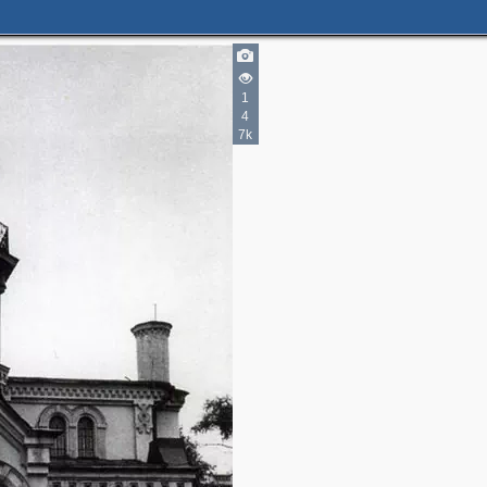
1
2
4
7k
2
2
2