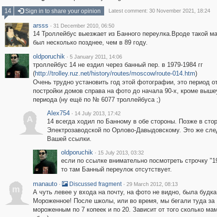
14
Sign in to share your opinion
Latest comment: 30 November 2021, 18:24
arsss
·
31 December 2010, 06:50
14 Троллейбус выезжает из Банного переулка.Вроде такой м
был несколько позднее, чем в 89 году.
oldporuchik
·
5 January 2011, 14:06
троллейбус 14 не ездил через банный пер. в 1979-1984 гг
(
http://trolley.ruz.net/history/routes/moscow/route-014.htm
)
Очень трудно установить год этой фотографии, это период о
постройки домов справа на фото до начала 90-х, кроме выше
периода (ну ещё по № 6077 троллейбуса ;)
Alex754
·
14 July 2013, 17:42
A
14 всегда ходил по Банному в обе стороны. Позже в сто
Электрозаводской по Орлово-Давыдовскому. Это же сле
Вашей ссылки.
oldporuchik
·
15 July 2013, 03:32
если по ссылке внимательно посмотреть строчку "19
то там Банный переулок отсутствует.
manauto
·
·
Discussed fragment
29 March 2012, 08:13
m
А чуть левее у входа на почту, на фото не видно, была будка
Мороженное! После школы, или во время, мы бегали туда за
мороженным по 7 копеек и по 20. Зависит от того сколько ма