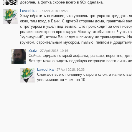
доволен, а фотка скорее всего в 90х сделана.
Lavochka
·
27 April 2018, 09:58
Хочу обратить внимание, что уровень тротуара за тридцать ле
окно, там вход в Банк. С другой стороны дома, гранитный ва
с тротуаром и ушёл под землю. Это происходит за счёт ново
ролики посмотрела про старую Москву, якобы потоп. Чушь ка
"культурный", чтобы Ваш слух и психику не травмировать. 
грунтом, строительным мусором, пылью, пеплом и дощатыми 
Ziatz
·
27 April 2018, 10:16
Сейчас сдирают старый асфальт, раньше, вероятно, для
Вот тут можно видеть подобную ситуацию всего лишь че
Lavochka
·
27 April 2018, 10:33
Снимают всего половину старого слоя, а на него ва
увеличивается ~ см. на 10.