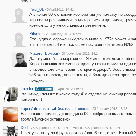
обед)
Paul_81
·
5 April 2012, 14:41
P
А в конце 80-х открыли кооперативную палатку по соседс
торговали различными кондитерскими изделиями, трубоч
кремом шли у меня с мявом превеликим...
Silvestr
·
23 January 2013, 16:29
S
Эта будка с мороженным,точно была в 1977г.,может и р
76г. я пошел в 4-й класс свежепостроенной школы N292.
Михаил Волков
·
30 November 2021, 18:24
Да, вкусное было мороженое. Я жил в этом доме с 56 по 
Хорошо помню как именно здесь у почты снимали один 
эпизодов фильма "Звонят, откройте дверь". Весь эпизо
забежал в проход левее почты, а бригада операторов, ос
полдня.
kazokin
·
5 April 2012, 08:20
кто-нибудь помнит в каком году 41е отделение ликвидировали
немеряно -)
superVatrushkin
·
·
Discussed fragment
23 January 2013, 18:43
Насколько я помню, до середины 90-х зебра располагалась не
троллейбусной остановкой.
Deff
·
·
23 September 2015, 04:47
Edited 23 September 2015, 04:47
Я в эту палатку за фруктовым по 7 коп бегал, а жил Банный 3