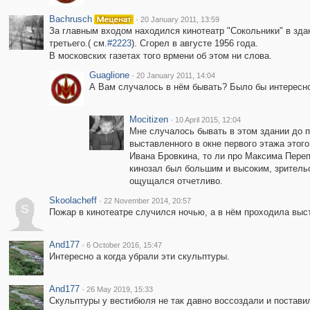
Bachrusch
·
20 January 2011, 13:59
За главным входом находился кинотеатр "Сокольники" в зда
третьего.( см.
#2223
). Сгорел в августе 1956 года.
В московских газетах того врмени об этом ни слова.
Guaglione
·
20 January 2011, 14:04
А Вам случалось в нём бывать? Было бы интересно
Mocitizen
·
10 April 2015, 12:04
Мне случалось бывать в этом здании до п
выставленного в окне первого этажа этого
Ивана Бровкина, то ли про Максима Перепе
кинозал был большим и высоким, зрительс
ощущался отчетливо.
Skoolacheff
·
22 November 2014, 20:57
S
Пожар в кинотеатре случился ночью, а в нём проходила выс
And177
·
6 October 2016, 15:47
Интересно а когда убрали эти скульптуры.
And177
·
26 May 2019, 15:33
Скульптуры у вестибюля не так давно воссоздали и поставил