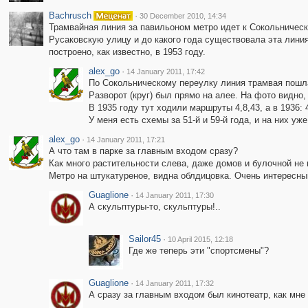
Bachrusch
·
30 December 2010, 14:34
Трамвайная линия за павильоном метро идет к Сокольническ
Русаковскую улицу и до какого года существовала эта лини
построено, как известно, в 1953 году.
alex_go
·
14 January 2011, 17:42
По Сокольническому переулку линия трамвая пошла 
Разворот (круг) был прямо на алее. На фото видно,
В 1935 году тут ходили маршруты 4,8,43, а в 1936: 
У меня есть схемы за 51-й и 59-й года, и на них уж
alex_go
·
14 January 2011, 17:21
А что там в парке за главным входом сразу?
Как много растительности слева, даже домов и булочной не 
Метро на штукатуреное, видна облдицовка. Очень интересны
Guaglione
·
14 January 2011, 17:30
А скульптуры-то, скульптуры!..
Sailor45
·
10 April 2015, 12:18
Где же теперь эти "спортсмены"?
Guaglione
·
14 January 2011, 17:32
А сразу за главным входом был кинотеатр, как мне 