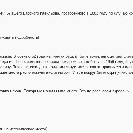
нии бывшего царского павильона, построенного в 1883 году по случаю к
 узнать подробности!
ожара, В осенью 52 года на плечах отца в толпе зрителей смотрел филь
 здания. Непосредственно перед пожаром, стало быть - в 1956 году, вн
лицу. Точно не скажу, т.к. фильмы запустили в прокат практически одн
кие места расположены амфитеатром. И все вокруг было скрипучим, т.е.
тавка мехов. Пожарных машин было много. Это по рассказам взрослых -
и на историческое место)