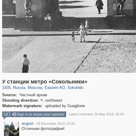
319,864
1,406,710
8,286
20,939
29,243
306
5,623
49
У станции метро «Сокольники»
1935
,
Russia
,
Moscow
,
Eastern AO
,
Sokolniki
Source:
Частный архив
Shooting direction:
northwest

Watermark signature:
uploaded by Guaglione
14
Sign in to share your opinion
Latest comment: 26 May 2019, 15:43
avgust
·
29 December 2010, 07:20
Отличная фотография!