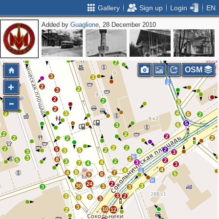
Gallery
Sign up
Login
EN
Added by
Guaglione
, 28 December 2010
2
2
4
2
5
3
7
2
3
3
2
5
OSM
2
3
3
2
2
3
2
2
3
2
4
2
3
6
2
5
6
3
2
2
2
2
2
2
2
2
2
5
2
5
2
3
4
3
3
3
2
8
5
2
3
2
4
3
7
4
3
4
4
8
4
7
5
6
9
24
2
30
3
3
3
3
3
3
2
9
8
3
3
10
2
12