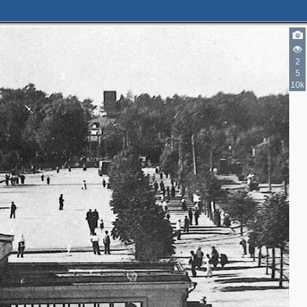
3
2
2
5
10k
3
2
2
2
3
2