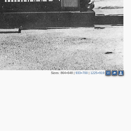
3
2
Sizes:
864×648
|
933×700
|
1225×919
W