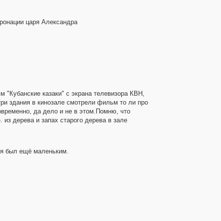
оронации царя Александра
м "Кубанские казаки" с экрана телевизора КВН,
утри здания в кинозале смотрели фильм то ли про
овременно, да дело и не в этом.Помню, что
 из дерева и запах старого дерева в зале
 я был ещё маленьким.