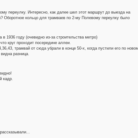
ому переулку. Интересно, как далее шел этот маршрут до выезда на
я? Оборотное кольцо для трамваев по 2-му Полевому переулку было
в 1936 году (очевидно из-за строительства метро)
 что круг проходит посередине аллеи.
4,36,43, трамвай от сюда убрали в конце 50-х, когда пустили его по ново
е видна разница.
видно!
й кадр.
рассказывали...