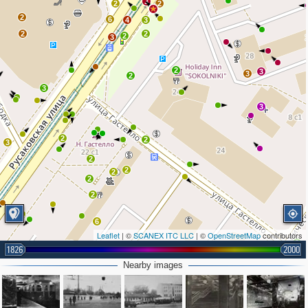
3
2
2
2
6
4
3
2
2
2
3
2
3
3
2
3
3
2
2
3
2
2
2
2
2
6
Leaflet
| ©
SCANEX ITC LLC
| ©
OpenStreetMap
contributors
2
1826
2000
Nearby images
2
2