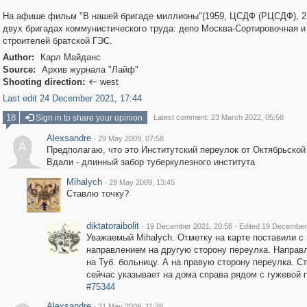
На афише фильм "В нашей бригаде миллионы"(1959, ЦСДФ (РЦСДФ), 2 
двух бригадах коммунистического труда: депо Москва-Сортировочная и
строителей братской ГЭС.
Author:
Карл Майданс
Source:
Архив журнала "Лайф"
Shooting direction:
west

Last edit 24 December 2021, 17:44
18
Sign in to share your opinion
Latest comment: 23 March 2022, 05:58
Alexsandre
·
29 May 2009, 07:58
A
Предполагаю, что это Институтский переулок от Октябрьской
Вдали - длинный забор туберкулезного института
Mihalych
·
29 May 2009, 13:45
Ставлю точку?
diktatoraibolit
·
·
19 December 2021, 20:56
Edited 19 December
Уважаемый Mihalych. Отметку на карте поставили с
направлением на другую сторону переулка. Направ
на Туб. больницу. А на правую сторону переулка. С
сейчас указывает на дома справа рядом с гужевой 
#75344
Alexsandre
·
31 May 2009, 11:28