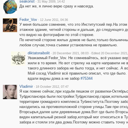
seakonst
·
31 May 2009, 14:42
Да нет же, я лично верю сразу и навсегда.
Fedor_Vov
·
12 June 2011, 04:36
У меня большое сомнение, что это Институтский пер.На этом
этажное здание, четной стороны и дальше, до следующего до
что видно на фотографии по этой стороне.
По нечетной стороне жилых домов не было,только больничные
любом случае,точка съемки установлена не правильно.
diktatoraibolit
·
·
20 December 2021, 08:03
Edited 20 December 2021,
Уважаемый Fedor_Vov. Не сомневайтесь, всё указано вер
жили в то время. Но вот стрелку на карте направили не в
такого длинного забора не было тогда, и нет сейчас. А в
Мой сосед Vladimir всё правильно описал, что где было
вдали видны дома а не забор
#75344
Vladimir
·
18 October 2012, 07:47
Я как помню сейчас,при ходьбе пешком от развилки-Октябрьс
Тубдиспансера были постройки:Тубдиспансер,гараж,котельная
территории громадного комплекса Тубинститута.Поэтому заб
находились на противоположной стороне улицы.Там при отхо
Вторсырья,далее шли деревянные дома.Вот где было Вторсы
виден капитальный резной забор,который мог относиться в Ту
забора и стояли эти два дома.Поэтому можно ставить точку н