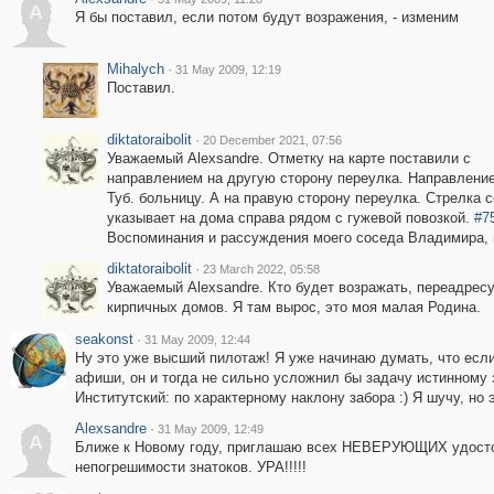
A
Я бы поставил, если потом будут возражения, - изменим
Mihalych
·
31 May 2009, 12:19
Поставил.
diktatoraibolit
·
20 December 2021, 07:56
Уважаемый Alexsandre. Отметку на карте поставили с
направлением на другую сторону переулка. Направление
Туб. больницу. А на правую сторону переулка. Стрелка 
указывает на дома справа рядом с гужевой повозкой.
#7
Воспоминания и рассуждения моего соседа Владимира, 
diktatoraibolit
·
23 March 2022, 05:58
Уважаемый Alexsandre. Кто будет возражать, переадресу
кирпичных домов. Я там вырос, это моя малая Родина.
seakonst
·
31 May 2009, 12:44
Ну это уже высший пилотаж! Я уже начинаю думать, что есл
афиши, он и тогда не сильно усложнил бы задачу истинному зн
Институтский: по характерному наклону забора :) Я шучу, но 
Alexsandre
·
31 May 2009, 12:49
A
Ближе к Новому году, приглашаю всех НЕВЕРУЮЩИХ удостов
непогрешимости знатоков. УРА!!!!!