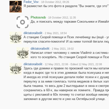
Fedor_Vov
·
18 October 2012, 09:26
Я разместил бы это фото в разделе."Вы знаете, где это"
Photosnob
·
18 October 2012, 11:35
Да, и поискать между парками Сокольники и Измайл
diktatoraibolit
·
2 May 2021, 18:54
А станцию Скорой помощи и Псих лечебницу вы (ещё - уж
переулок спасите-помогите! И за ними толпой бегали лю
diktatoraibolit
·
2 May 2021, 19:02
Написал ответ человеку с ником Vladimir а система
кого то оскорбить. Но станция Скорой помощи и Пс
diktatoraibolit
·
·
12 May 2021, 22:06
Edited 12 May 2021, 22:08
Здесь где домики и правее по проезжей части мы каталис
когда я вырос где то в этих домиках была психушка и н
И иногда из этой психушки делали побег психи и с душ
переулку а за ними гонялась толпа медиков в белых хала
была тишина. то весь дом 2 выглядывал в окна и смотр
сохранились в 60-х, вы наверное их помните.. Правда пр
щиты с рекламой в 60х почему то считал вообще ником
запомнил в другом месте и уже на Октябрьской улице.