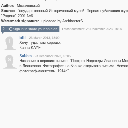
Author:
Мозалевский
Source:
Государственный Исторический музей. Первая публикация жу
"Родина" 2001 №6
Watermark signature:
uploaded by ArchitectorS
2
Sign in to share your opinion
Latest comment: 23 December 2023, 18:05
liilliil
·
23 March 2013, 18:09
l
Хочу туда, там хорошо.
Капча KAYF
SaNata
·
23 December 2023, 18:05
S
Название в первоисточнике: "Портрет Надежды Ивановны Мо
в Лианозово..Фотография на бланке открытого письма. Неизв
фотограф-любитель. 1914г."