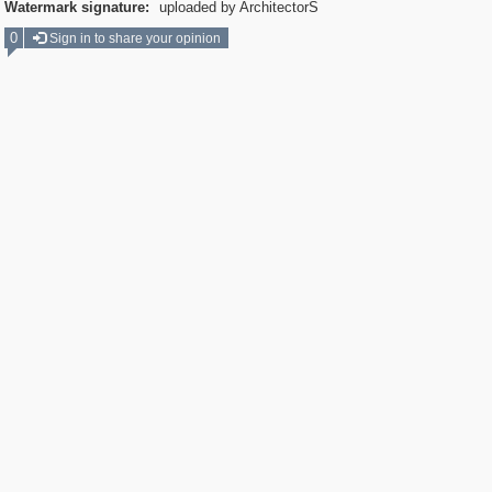
Watermark signature:
uploaded by ArchitectorS
0
Sign in to share your opinion