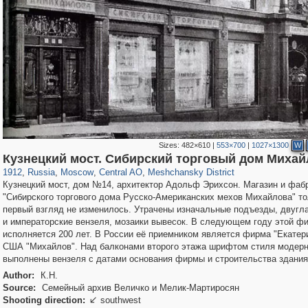
Sizes:
482×610
|
553×700
|
1027×1300
W
319,964
1,407,685
160,051
8,295
29,262
5,920
10,193
264
Кузнецкий мост. Сибирский торговый дом Михай
1912
,
Russia
,
Moscow
,
Central AO
,
Meshchansky District
Кузнецкий мост, дом №14, архитектор Адольф Эрихсон. Магазин и фаб
"Сибирского торгового дома Русско-Американских мехов Михайлова" то
первый взгляд не изменилось. Утрачены изначальные подъезды, двугл
и императорские вензеля, мозаики вывесок. В следующем году этой ф
исполняется 200 лет. В России её приемником является фирма "Екатери
США "Михайлов". Над балконами второго этажа шрифтом стиля модер
выполнены вензеля с датами основания фирмы и строительства здания
Author:
К.Н.
Source:
Семейный архив Величко и Мелик-Мартиросян
Shooting direction:
southwest
