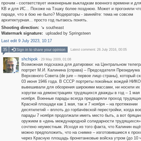
прочим - соответствует инженерным выкладкам военного времени и для
КВ и для ИС... Похоже на Тэшку более позднюю. Может и прогоняли чт
параде, что в бою не было? Модераторы - звиняйте: тема не совсем
архитектурная... просто год пытаюсь понять.
Shooting direction:
southeast

Watermark signature:
uploaded by Springsteen
Last edit 9 July 2023, 10:17
35
Sign in to share your opinion
Latest comment: 26 July 2016, 00:05
shchipok
·
29 May 2009, 01:08
Возможная подсказка для датировки: на Центральном телег
портрет М.И. Калинина (справа) – Председателя Президиума
Верховного Совета (de jure – первое лицо страны), который с
03 июня 1946 года. В СССР портреты покойных вождей НИКО
вывешивали для обозрения широкими массами, ни носили их 
хоругви на демонстрациях трудящихся дважды в год – 1 мая 
ноября. Военные парады всегда предваряли проход трудящи
Красной площади как 1 мая, так и 7 ноября – на протяжении
десятилетий – вплоть до горбачёвской перестройки, когда во
парады 7 ноября продолжали иметь место быть, а вот бряцан
оружием в «день международной солидарности трудящихся»
сочтено неуместным. Исходя из того факта, что Калинин ещё
можно предположить, что на снимке – изготовившиеся к про
через Красную площадь бронетанковые войска утром (до 10 