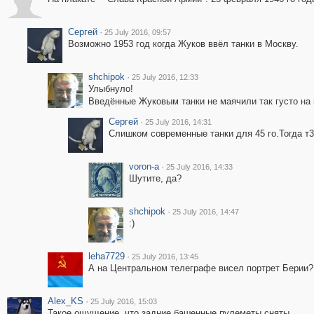
Сергей
·
25 July 2016, 09:57
Возможно 1953 год когда Жуков ввёл танки в Москву.
shchipok
·
25 July 2016, 12:33
Улыбнуло!
Введённые Жуковым танки не маячили так густо на 
Сергей
·
25 July 2016, 14:31
Слишком современные танки для 45 го.Тогда т3
voron-a
·
25 July 2016, 14:33
Шутите, да?
shchipok
·
25 July 2016, 14:47
:)
leha7729
·
25 July 2016, 13:45
А на Центральном телеграфе висел портрет Берии? 
Alex_KS
·
25 July 2016, 15:03
Такое ощущение, что задние башенные пулеметы сняты.