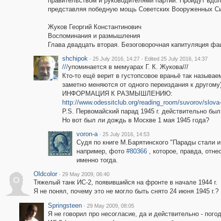
правительством и руководителями партии. Пройдут вдоль
представляя победную мощь Советских Вооруженных Си
Жуков Георгий Константинович
Воспоминания и размышления
Глава двадцать вторая. Безоговорочная капитуляция ф
shchipok
·
·
25 July 2016, 14:27
Edited 25 July 2016, 14:37
///
упоминается в мемуарах Г. К. Жукова///
Кто-то ещё верит в густопсовое враньё так называ
заметно меняются от одного переиздания к другом
ИНФОРМАЦИЯ К РАЗМЫШЛЕНИЮ:
http://www.odessitclub.org/reading_room/suvorov/slova
P.S. Первомайский парад 1945 г. действительно был
Но вот был ли дождь в Москве 1 мая 1945 года?
voron-a
·
25 July 2016, 14:53
Судя по книге М.Барятинского "Парады стали и 
например, фото
#80366
, которое, правда, отн
именно тогда.
Oldcolor
·
29 May 2009, 06:40
O
Тяжелый танк ИС-2, появившийся на фронте в начале 1944 г.
Я не понял, почему это не могло быть снято 24 июня 1945 г.?
Springsteen
·
29 May 2009, 08:05
Я не говорил про несогласие, да и действительно - пого