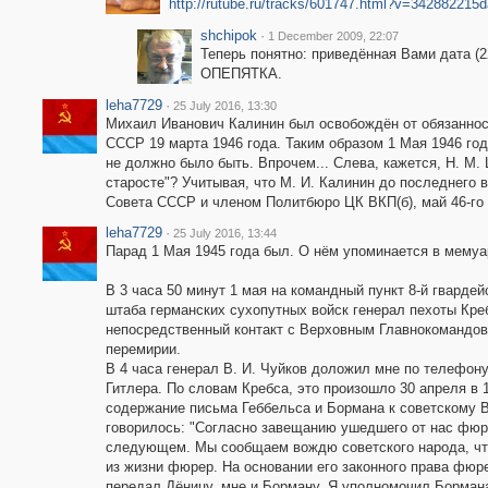
http://rutube.ru/tracks/601747.html?v=342882215
shchipok
·
1 December 2009, 22:07
Теперь понятно: приведённая Вами дата (2
ОПЕПЯТКА.
leha7729
·
25 July 2016, 13:30
Михаил Иванович Калинин был освобождён от обязанно
СССР 19 марта 1946 года. Таким образом 1 Мая 1946 го
не должно было быть. Впрочем... Слева, кажется, Н. М
старосте"? Учитывая, что М. И. Калинин до последнего
Совета СССР и членом Политбюро ЦК ВКП(б), май 46-го 
leha7729
·
25 July 2016, 13:44
Парад 1 Мая 1945 года был. О нём упоминается в мемуар
В 3 часа 50 минут 1 мая на командный пункт 8-й гварде
штаба германских сухопутных войск генерал пехоты Кре
непосредственный контакт с Верховным Главнокомандов
перемирии.
В 4 часа генерал В. И. Чуйков доложил мне по телефон
Гитлера. По словам Кребса, это произошло 30 апреля в 
содержание письма Геббельса и Бормана к советскому 
говорилось: "Согласно завещанию ушедшего от нас фюр
следующем. Мы сообщаем вождю советского народа, что
из жизни фюрер. На основании его законного права фюр
передал Дёницу, мне и Борману. Я уполномочил Бормана