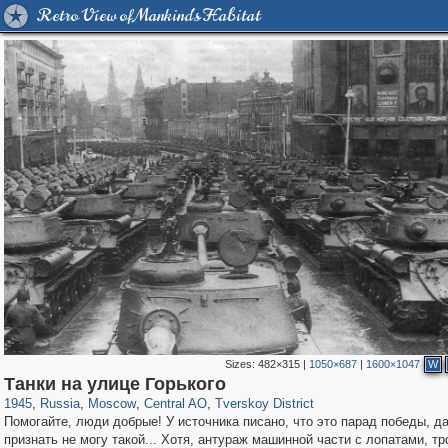
Retro View of Mankind's Habitat
Sizes:
482×315
|
1050×687
|
1600×1047
W
319,878
1,407,206
160,021
8,286
29,248
5,916
53,055
2,283
Танки на улице Горького
1945
,
Russia
,
Moscow
,
Central AO
,
Tverskoy District
Помогайте, люди добрые! У источника писано, что это парад победы, да
признать не могу такой... Хотя, антураж машинной части с лопатами, тр