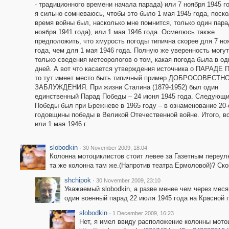
- традиционного времени начала парада) или 7 ноября 1945 г
я сильно сомневаюсь, чтобы это было 1 мая 1945 года, поско
время войны был, насколько мне помнится, только один пара
ноября 1941 года), или 1 мая 1946 года. Осмелюсь также
предположить, что хмурость погоды типична скорее для 7 но
года, чем для 1 мая 1946 года. Полную же уверенность могут
только сведения метеорологов о том, какая погода была в од
дней. А вот что касается утверждения источника о ПАРАДЕ
то тут имеет место быть типичный пример ДОБРОСОВЕСТН
ЗАБЛУЖДЕНИЯ. При жизни Сталина (1879-1952) был один
единственный Парад Победы – 24 июня 1945 года. Следующ
Победы был при Брежневе в 1965 году – в ознаменование 20-
годовщины победы в Великой Отечественной войне. Итого, вс
или 1 мая 1946 г.
slobodkin
·
30 November 2009, 18:04
Колонна мотоциклистов стоит левее за Газетным переу
та же колонна там же.(Напротив театра Ермоловой)? Ско
shchipok
·
30 November 2009, 23:10
Уважаемый slobodkin, а разве менее чем через меся
один военный парад 22 июля 1945 года на Красной 
slobodkin
·
1 December 2009, 16:23
Нет, я имел ввиду расположение колонны мото