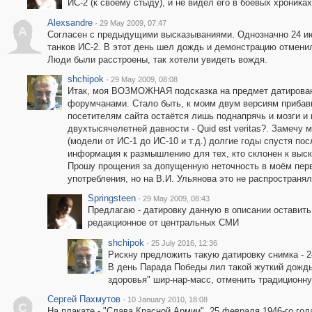
ИС-2 (к своему стыду), и не видел его в боевых хроника
Alexsandre
·
29 May 2009, 07:47
A
Согласен с предыдущими высказываниями. Однозначно 24 ию
танков ИС-2. В этот день шел дождь и демонстрацию отмени
Люди были расстроены, так хотели увидеть вождя.
shchipok
·
29 May 2009, 08:08
Итак, моя ВОЗМОЖНАЯ подсказка на предмет датирован
форумчанами. Стало быть, к моим двум версиям прибави
посетителям сайта остаётся лишь поднапрячь и мозги и 
двухтысячелетней давности - Quid est veritas?. Замечу
(модели от ИС-1 до ИС-10 и т.д.) долгие годы спустя по
информация к размышлению для тех, кто склонен к выск
Прошу прощения за допущенную неточность в моём перв
употребления, но на В.И. Ульянова это не распространял
Springsteen
·
29 May 2009, 08:43
Предлагаю - датировку данную в описании оставить
редакционное от центральных СМИ
shchipok
·
25 July 2016, 12:36
Рискну предложить такую датировку снимка - 24
В день Парада Победы лил такой жуткий дождь,
здоровья" шир-нар-масс, отменить традицион
Сергей Пахмутов
·
10 January 2010, 18:08
С
На плакате - "Слава Красной Армии". 25 февраля 1946-го го