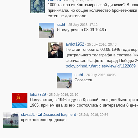
1000 танков из Кантемировской дивизии? В ноя
принимала, но общее количество бронетехники 
сотен не дотягивало.
sicht
·
25 July 2016, 17:12
Я веду речь о 08.09.1946 г.
avdot1952
·
25 July 2016, 20:48
Не стоит спорить. 08.09.1946 года по
центрального телеграфа в составе "ик
скончался. На фото - парад Победы 2
troicy.prihod.ru/articles/view/id/1122689
sicht
·
26 July 2016, 00:05
Согласен.
leha7729
·
25 July 2016, 21:10
Получается, в 1946 году на Красной площади было три п
1965, причём два из них состоялись с интервалом 8 дней
slava31
·
·
Discussed fragment
25 July 2016, 20:54
приехали еще до дождя