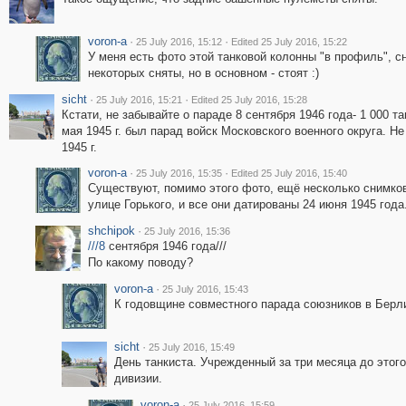
voron-a
·
·
25 July 2016, 15:12
Edited 25 July 2016, 15:22
У меня есть фото этой танковой колонны "в профиль", с
некоторых сняты, но в основном - стоят :)
sicht
·
·
25 July 2016, 15:21
Edited 25 July 2016, 15:28
Кстати, не забывайте о параде 8 сентября 1946 года- 1 000 т
мая 1945 г. был парад войск Московского военного округа. Не
1945 г.
voron-a
·
·
25 July 2016, 15:35
Edited 25 July 2016, 15:40
Существуют, помимо этого фото, ещё несколько снимко
улице Горького, и все они датированы 24 июня 1945 года
shchipok
·
25 July 2016, 15:36
///8
сентября 1946 года///
По какому поводу?
voron-a
·
25 July 2016, 15:43
К годовщине совместного парада союзников в Берлине
sicht
·
25 July 2016, 15:49
День танкиста. Учрежденный за три месяца до этог
дивизии.
voron-a
·
25 July 2016, 15:59