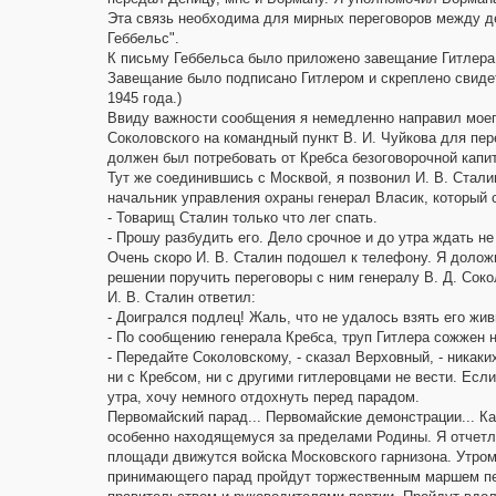
Эта связь необходима для мирных переговоров между д
Геббельс".
К письму Геббельса было приложено завещание Гитлера 
Завещание было подписано Гитлером и скреплено свиде
1945 года.)
Ввиду важности сообщения я немедленно направил моего
Соколовского на командный пункт В. И. Чуйкова для пер
должен был потребовать от Кребса безоговорочной капи
Тут же соединившись с Москвой, я позвонил И. В. Стал
начальник управления охраны генерал Власик, который 
- Товарищ Сталин только что лег спать.
- Прошу разбудить его. Дело срочное и до утра ждать не
Очень скоро И. В. Сталин подошел к телефону. Я долож
решении поручить переговоры с ним генералу В. Д. Соко
И. В. Сталин ответил:
- Доигрался подлец! Жаль, что не удалось взять его жив
- По сообщению генерала Кребса, труп Гитлера сожжен н
- Передайте Соколовскому, - сказал Верховный, - никаки
ни с Кребсом, ни с другими гитлеровцами не вести. Если
утра, хочу немного отдохнуть перед парадом.
Первомайский парад... Первомайские демонстрации... Как
особенно находящемуся за пределами Родины. Я отчетли
площади движутся войска Московского гарнизона. Утром
принимающего парад пройдут торжественным маршем пе