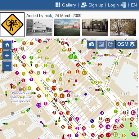
Gallery
Sign up
Login
EN
Added by
nick
, 24 March 2009
4
2
7
4
3
2
5
3
2
2
7
2
3
3
5
2
2
2
4
OSM
4
2
3
11
2
4
11
3
3
2
5
2
2
2
2
2
2
2
3
2
3
5
3
4
2
2
3
5
2
7
7
7
13
3
4
2
7
3
5
5
3
2
7
4
13
2
3
3
4
4
2
7
2
2
11
2
2
4
5
2
2
6
10
4
2
2
2
11
3
3
3
7
3
3
6
8
13
4
5
8
5
4
5
16
4
12
6
2
3
5
13
6
27
4
3
9
9