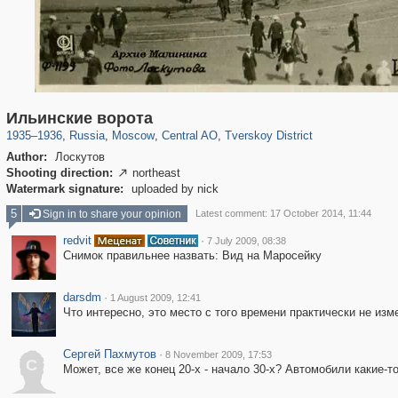
319,716
1,405,758
159,930
8,286
29,243
5,916
53,016
2,283
Ильинские ворота
1935
–
1936
,
Russia
,
Moscow
,
Central AO
,
Tverskoy District
Author:
Лоскутов
Shooting direction:
northeast

Watermark signature:
uploaded by nick
5
Sign in to share your opinion
Latest comment: 17 October 2014, 11:44
redvit
·
7 July 2009, 08:38
Снимок правильнее назвать: Вид на Маросейку
darsdm
·
1 August 2009, 12:41
Что интересно, это место с того времени практически не изм
Сергей Пахмутов
·
8 November 2009, 17:53
С
Может, все же конец 20-х - начало 30-х? Автомобили какие-то