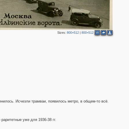
2
Sizes:
800×512
|
800×512
W
5
енилось. Исчезли трамваи, появилось метро, в общем-то всё.
 раритетные уже для 1936-38 гг.