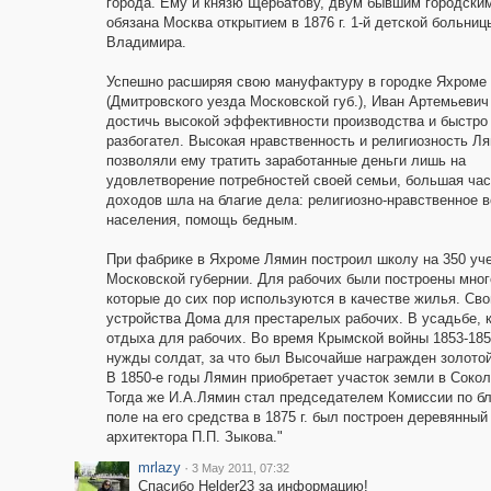
города. Ему и князю Щербатову, двум бывшим городски
обязана Москва открытием в 1876 г. 1-й детской больниц
Владимира.
Успешно расширяя свою мануфактуру в городке Яхроме
(Дмитровского уезда Московской губ.), Иван Артемьеви
достичь высокой эффективности производства и быстро
разбогател. Высокая нравственность и религиозность Л
позволяли ему тратить заработанные деньги лишь на
удовлетворение потребностей своей семьи, большая час
доходов шла на благие дела: религиозно-нравственное 
населения, помощь бедным.
При фабрике в Яхроме Лямин построил школу на 350 уче
Московской губернии. Для рабочих были построены мног
которые до сих пор используются в качестве жилья. Св
устройства Дома для престарелых рабочих. В усадьбе, 
отдыха для рабочих. Во время Крымской войны 1853-1856
нужды солдат, за что был Высочайше награжден золото
В 1850-е годы Лямин приобретает участок земли в Сокол
Тогда же И.А.Лямин стал председателем Комиссии по б
поле на его средства в 1875 г. был построен деревянны
архитектора П.П. Зыкова."
mrlazy
·
3 May 2011, 07:32
Спасибо Helder23 за информацию!