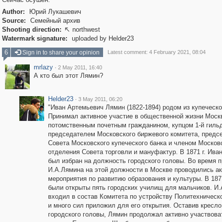
Author:
Юрий Лукашевич
Source:
Семейный архив
Shooting direction:
northwest

Watermark signature:
uploaded by Helder23
6
Sign in to share your opinion
Latest comment: 4 February 2021, 08:04
mrlazy
·
2 May 2011, 16:40
А кто был этот Лямин?
Helder23
·
3 May 2011, 06:20
"Иван Артемьевич Лямин (1822-1894) родом из купеческо
Принимал активное участие в общественной жизни Моск
потомственным почетным гражданином, купцом 1-й гиль
председателем Московского биржевого комитета, предс
Совета Московского купеческого банка и членом Москов
отделения Совета торговли и мануфактур. В 1871 г. Ива
был избран на должность городского головы. Во время 
И.А.Лямина на этой должности в Москве проводились а
мероприятия по развитию образования и культуры. В 1871
были открыты пять городских училищ для мальчиков. И
входил в состав Комитета по устройству Политехническ
и много сил приложил для его открытия. Оставив кресло
городского головы, Лямин продолжал активно участвова