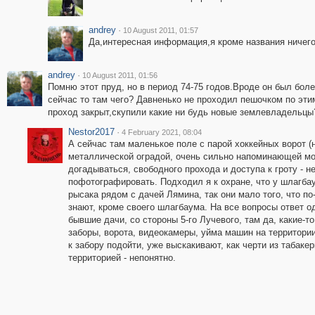
andrey
·
10 August 2011, 01:57
Да,интересная информация,я кроме названия ничего
andrey
·
10 August 2011, 01:56
Помню этот пруд, но в период 74-75 годов.Вроде он был бо
сейчас то там чего? Давненько не проходил пешочком по эт
проход закрыт,скупили какие ни будь новые землевладельцы
Nestor2017
·
4 February 2021, 08:04
А сейчас там маленькое поле с парой хоккейных ворот (
металлической оградой, очень сильно напоминающей мо
догадываться, свободного прохода и доступа к гроту - н
пофотографировать. Подходил я к охране, что у шлагба
рысака рядом с дачей Лямина, так они мало того, что по-
знают, кроме своего шлагбаума. На все вопросы ответ о
бывшие дачи, со стороны 5-го Лучевого, там да, какие-т
заборы, ворота, видеокамеры, уйма машин на территории.
к забору подойти, уже выскакивают, как черти из табаке
территорией - непонятно.