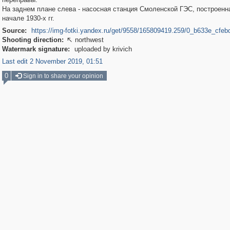
На заднем плане слева - насосная станция Смоленской ГЭС, построенн
начале 1930-х гг.
Source:
https://img-fotki.yandex.ru/get/9558/165809419.259/0_b633e_cfeb
Shooting direction:
northwest

Watermark signature:
uploaded by krivich
Last edit 2 November 2019, 01:51
0
Sign in to share your opinion