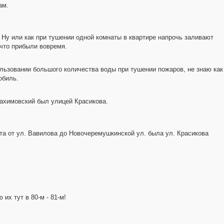
ам.
. Ну или как при тушении одной комнаты в квартире напрочь заливают
 что прибыли вовремя.
ьзовании большого количества воды при тушении пожаров, не знаю как
обиль.
 Нахимовский был улицей Красикова.
та от ул. Вавилова до Новочеремушкинской ул. была ул. Красикова
их тут в 80-м - 81-м!