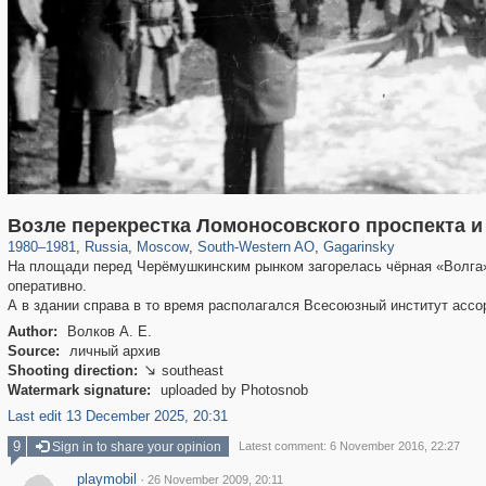
319,864
1,406,710
8,286
12,415
29,243
76
3,869
20
Возле перекрестка Ломоносовского проспекта 
1980
–
1981
,
Russia
,
Moscow
,
South-Western AO
,
Gagarinsky
На площади перед Черёмушкинским рынком загорелась чёрная «Волга».
оперативно.
А в здании справа в то время располагался Всесоюзный институт ас
Author:
Волков А. Е.
Source:
личный архив
Shooting direction:
southeast

Watermark signature:
uploaded by Photosnob
Last edit 13 December 2025, 20:31
9
Sign in to share your opinion
Latest comment: 6 November 2016, 22:27
playmobil
·
26 November 2009, 20:11