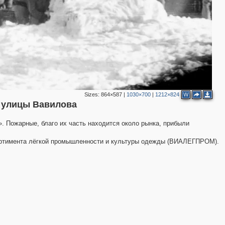
Sizes:
864×587
|
1030×700
|
1212×824
W
и улицы Вавилова
 Пожарные, благо их часть находится около рынка, прибыли
сортимента лёгкой промышленности и культуры одежды (ВИАЛЕГПРОМ).