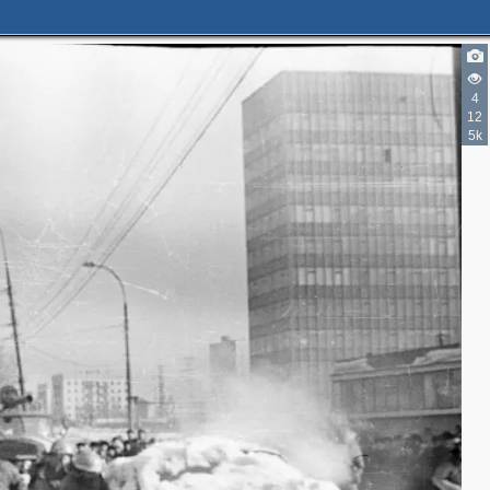
4
12
5k
2