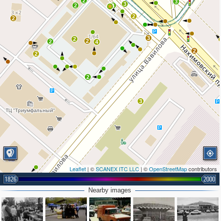
2
3
3
2
3
2
2
3
2
2
2
4
2
2
2
3
Leaflet
| ©
SCANEX ITC LLC
| ©
OpenStreetMap
contributors
1826
2000
Nearby images