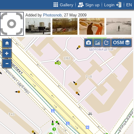
Gallery
Sign up
Login
EN
Added by
Photosnob
, 27 May 2009
OSM
3
3