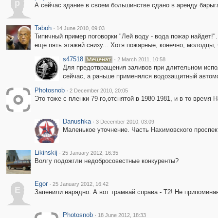
p
А сейчас здание в своем большинстве сдано в аренду барыг
Taboh
·
14 June 2010, 09:03
Типичный пример поговорки "Лей воду - вода пожар найдет!"
еще пять этажей снизу... Хотя пожарные, конечно, молодцы,
s47518
·
2 March 2011, 10:58
Для предотвращения заливов при длительном испол
сейчас, а раньше применялся водозащитный автом
Photosnob
·
2 December 2010, 20:05
Это тоже с пленки 79-го,отснятой в 1980-1981, и в то время
Danushka
·
3 December 2010, 03:09
Маленькое уточнение. Часть Нахимовского проспек
Likinskij
·
25 January 2012, 16:35
Волгу подожгли недобросовестные конкуренты?
Egor
·
25 January 2012, 16:42
E
Запенили нарядно. А вот трамвай справа - Т2! Не припоминаю 
Photosnob
·
18 June 2012, 18:33