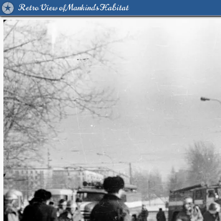
Retro View of Mankind's Habitat