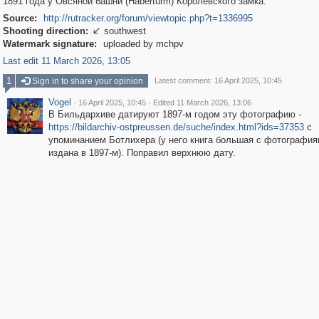
1891 года у Овсяной башни (Haberturm) Королевского замка.
Source:
http://rutracker.org/forum/viewtopic.php?t=1336995
Shooting direction:
southwest

Watermark signature:
uploaded by mchpv
Last edit 11 March 2026, 13:05
1
Sign in to share your opinion
Latest comment: 16 April 2025, 10:45
Vogel
·
·
16 April 2025, 10:45
Edited 11 March 2026, 13:06
В Бильдархиве датируют 1897-м годом эту фотографию -
https://bildarchiv-ostpreussen.de/suche/index.html?ids=37353
с
упоминанием Ботлихера (у него книга большая с фотографи
издана в 1897-м). Поправил верхнюю дату.