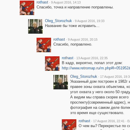
rothast
·
9 August 2016, 14:13
Спасибо, точка и направление поправлены.
Oleg_Storozhuk
·
9 August 2016, 19:33
Название бы тоже исправить...
rothast
·
9 August 2016, 20:15
Спасибо, поправлено.
rothast
·
13 August 2016, 22:35
В кадр, вероятно, попал этот дом:
http://www.retromap.ru/m.php#l=0519
Oleg_Storozhuk
·
17 August 2016, 19:3
Указанный дом построен в 1982г 
правее зоны охвата объектива, к
угол охвата у него около 50 град
А видим мы справа скорее всего
проспекту(современный адрес), н
фотография на самом деле более 
это время еще существовало.
rothast
·
·
17 August 2016, 22:41
E
О чем вы? Перекрестье по сс