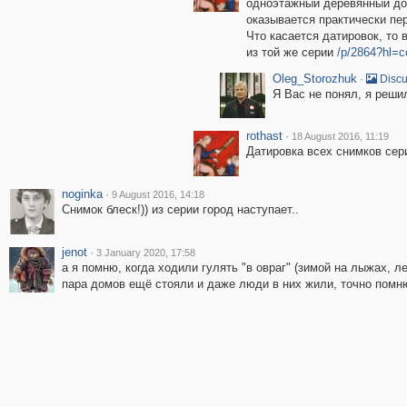
одноэтажный деревянный дом
оказывается практически пе
Что касается датировок, то 
из той же серии
/p/2864?hl=
Oleg_Storozhuk
·
Discu
Я Вас не понял, я реши
rothast
·
18 August 2016, 11:19
Датировка всех снимков сер
noginka
·
9 August 2016, 14:18
Снимок блеск!)) из серии город наступает..
jenot
·
3 January 2020, 17:58
а я помню, когда ходили гулять "в овраг" (зимой на лыжах, л
пара домов ещё стояли и даже люди в них жили, точно помн