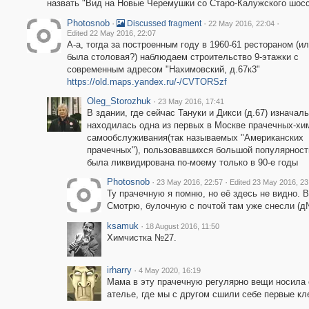
назвать "Вид на Новые Черемушки со Старо-Калужского шос
Photosnob
·
·
·
Discussed fragment
22 May 2016, 22:04
Edited 22 May 2016, 22:07
А-а, тогда за построенным году в 1960-61 рестораном (ил
была столовая?) наблюдаем строительство 9-этажки с
современным адресом "Нахимовский, д.67к3"
https://old.maps.yandex.ru/-/CVTORSzf
Oleg_Storozhuk
·
23 May 2016, 17:41
В здании, где сейчас Тануки и Дикси (д.67) изначал
находилась одна из первых в Москве прачечных-хи
самообслуживания(так называемых "Американских
прачечных"), пользовавшихся большой популярность
была ликвидирована по-моему только в 90-е годы
Photosnob
·
·
23 May 2016, 22:57
Edited 23 May 2016, 23
Ту прачечную я помню, но её здесь не видно.
Смотрю, булочную с почтой там уже снесли (д
ksamuk
·
18 August 2016, 11:50
Химчистка №27.
irharry
·
4 May 2020, 16:19
Мама в эту прачечную регулярно вещи носила 
ателье, где мы с другом сшили себе первые кл