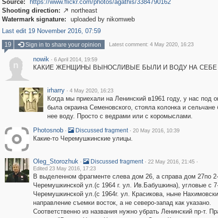
Source:
https://www.flickr.com/photos/agathis/3384790162
Shooting direction:
northeast

Watermark signature:
uploaded by nikomweb
Last edit 19 November 2016, 07:59
19
Sign in to share your opinion
Latest comment: 4 May 2020, 16:23
nowik
·
6 April 2014, 19:59
n
КАКИЕ ЖЕНЩИНЫ ВЫНОСЛИВЫЕ БЫЛИ И ВОДУ НА СЕБЕ
irharry
·
4 May 2020, 16:23
Когда мы приехали на Ленинский в1961 году, у нас под 
была окраина Семеновского, стояла колонка и сельчане 
нее воду. Просто с ведрами или с коромыслами.
Photosnob
·
·
Discussed fragment
20 May 2016, 10:39
Какие-то Черемушкинские улицы.
Oleg_Storozhuk
·
·
·
Discussed fragment
22 May 2016, 21:45
Edited 23 May 2016, 17:23
В выделенном фрагменте слева дом 26, а справа дом 27по 2
Черемушкинской ул.(с 1964 г. ул. Ив.Бабушкина), угловые с 7
Черемушкинской ул.(с 1964г. ул. Красикова, ныне Нахимовский
направление съемки восток, а не северо-запад как указано.
Соответственно из названия нужно убрать Ленинский пр-т. П