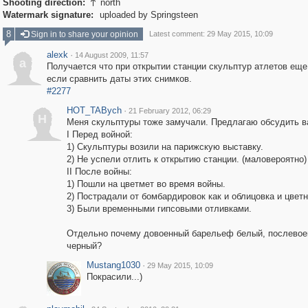
Shooting direction:
north

Watermark signature:
uploaded by Springsteen
8
Sign in to share your opinion
Latest comment: 29 May 2015, 10:09
alexk
·
14 August 2009, 11:57
a
Получается что при открытии станции скульптур атлетов еще
если сравнить даты этих снимков.
#2277
HOT_TABych
·
21 February 2012, 06:29
H
Меня скульптуры тоже замучали. Предлагаю обсудить в
I Перед войной:
1) Скульптуры возили на парижскую выставку.
2) Не успели отлить к открытию станции. (маловероятно)
II После войны:
1) Пошли на цветмет во время войны.
2) Пострадали от бомбардировок как и облицовка и цветн
3) Были временными гипсовыми отливками.
Отдельно почему довоенный барельеф белый, послево
черный?
Mustang1030
·
29 May 2015, 10:09
Покрасили...)