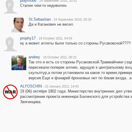
playmobil
·
24 September 2010, 20:31
p
Сталин чем-то недоволен.
St.Sebastian
·
24 September 2010, 20:33
Да и Каганович не весел.
prophy17
·
19 October 2011, 04:54
p
ну а может атлеты были только со стороны Русаковской????
andrey
·
19 October 2011, 06:21
Так это и есть со стороны Русаковской.Трамвайчики сза
пересекали поперек аллею, идущую к центральному вход
скульптур,а потом установили на какое то время,примерн
версия.Еще и фонарей бронзовых нет по бокам входа...
ALYOSCHIN
·
23 January 2012, 14:43
19 (06) октября 1902 года: Министерство внутренних дел ут
рассмотрении проекта инженера Балинского для устройства м
Звягинцева.