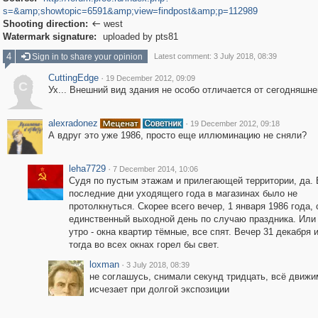
s=&amp;showtopic=6591&amp;view=findpost&amp;p=112989
Shooting direction:
west

Watermark signature:
uploaded by pts81
4
Sign in to share your opinion
Latest comment: 3 July 2018, 08:39
CuttingEdge
·
19 December 2012, 09:09
C
Ух... Внешний вид здания не особо отличается от сегодняшне
alexradonez
·
19 December 2012, 09:18
А вдруг это уже 1986, просто еще иллюминацию не сняли?
leha7729
·
7 December 2014, 10:06
Судя по пустым этажам и прилегающей территории, да. 
последние дни уходящего года в магазинах было не
протолкнуться. Скорее всего вечер, 1 января 1986 года, 
единственный выходной день по случаю праздника. Или
утро - окна квартир тёмные, все спят. Вечер 31 декабря 
тогда во всех окнах горел бы свет.
loxman
·
3 July 2018, 08:39
не соглашусь, снимали секунд тридцать, всё движи
исчезает при долгой экспозиции