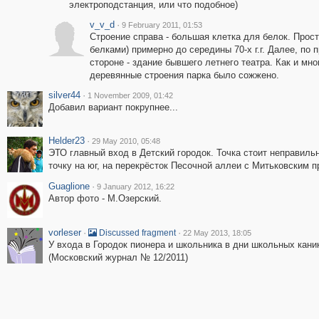
электроподстанция, или что подобное)
v_v_d
·
9 February 2011, 01:53
Строение справа - большая клетка для белок. Прост
белками) примерно до середины 70-х г.г. Далее, по 
стороне - здание бывшего летнего театра. Как и мно
деревянные строения парка было сожжено.
silver44
·
1 November 2009, 01:42
Добавил вариант покрупнее...
Helder23
·
29 May 2010, 05:48
ЭТО главный вход в Детский городок. Точка стоит неправиль
точку на юг, на перекрёсток Песочной аллеи с Митьковским п
Guaglione
·
9 January 2012, 16:22
Автор фото - М.Озерский.
vorleser
·
·
Discussed fragment
22 May 2013, 18:05
У входа в Городок пионера и школьника в дни школьных кани
(Московский журнал № 12/2011)