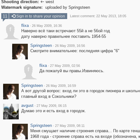
Shooting direction:
west

Watermark signature:
uploaded by Springsteen
11
Sign in to share your opinion
Latest comment: 22 May 2013, 18:05
flixa
·
26 May 2009, 16:36
f
Наверно всё таки встречают 55й а не 56ой год
дату наверно правильнее поставить 1954-55
Springsteen
·
26 May 2009, 16:56
Смотрите внимательнее: последняя цифра "6"
flixa
·
27 May 2009, 02:56
f
Да пожалуй вы правы.Извиняюсь.
Springsteen
·
26 May 2009, 16:59
А вот другой вопрос: вход ли это в городок пионера и школьн
главный вход в Сокольники?
avgust
·
27 May 2009, 06:15
Думаю это и есть вход в городок.
Springsteen
·
27 May 2009, 08:11
Меня смущает наличие строения справа... По карте генш
1968 года - строение справа есть на входе (обозначена, 