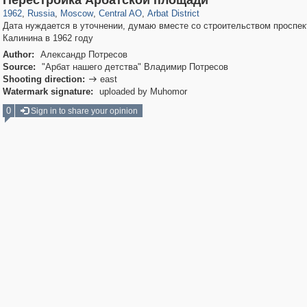
Перестройка Арбатской площади
1962
,
Russia
,
Moscow
,
Central AO
,
Arbat District
Дата нуждается в уточнении, думаю вместе со строительством проспек
Калинина в 1962 году
Author:
Александр Потресов
Source:
"Арбат нашего детства" Владимир Потресов
Shooting direction:
east

Watermark signature:
uploaded by Muhomor
0
Sign in to share your opinion