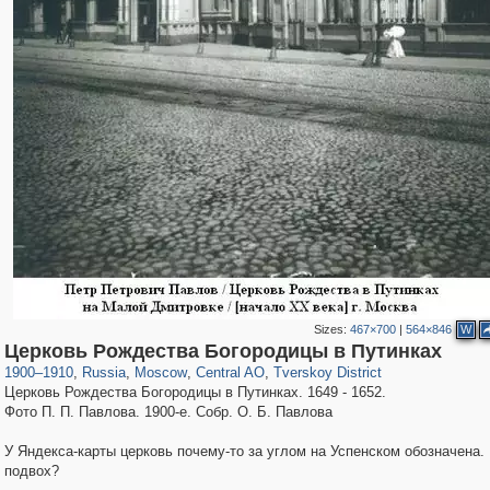
Sizes:
467×700
|
564×846
W
319,878
1,407,253
160,021
8,286
29,248
5,916
53,055
2,283
Церковь Рождества Богородицы в Путинках
1900
–
1910
,
Russia
,
Moscow
,
Central AO
,
Tverskoy District
Церковь Рождества Богородицы в Путинках. 1649 - 1652.
Фото П. П. Павлова. 1900-е. Собр. О. Б. Павлова
У Яндекса-карты церковь почему-то за углом на Успенском обозначена.
подвох?