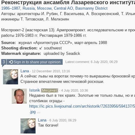
319,779
1,406,257
159,978
8,286
29,243
5,916
13,198
520
Реконструкция ансамбля Лазаревского институт
1986
–
1987
,
Russia
,
Moscow
,
Central AO
,
Basmanny District
Авторы: архитекторы И. Рубин, Г. Васильева, А. Воскресенский, Т. Ильи
инжинеры Т. Титовская, Л. Мелконян
Моспроект-2 (мастерская 13). Армпромпроект. исследовательские и пр
работы 1976-1983 гг. Реставрация 1979-1986 гг.
Source:
журнал «Архитектура СССР», март-апрель 1988
Shooting direction:
southwest

Watermark signature:
uploaded by Seadick
3
Sign in to share your opinion
Latest comment: 6 July 2020, 06:29
Lana
·
12 December 2010, 13:16
А сейчас львы на воротах почему-то выкрашены бронзовой кр
Странное впечатление местечковой роскоши.
Istorik
·
4 July 2020, 10:36
Недавно был в тех краях. Золотые не только львы, но и
столбиках ограды -
https://ic.pics.livejournal.com/archistorik/72633956/594137
.jpg
...
Lana
·
6 July 2020, 06:29
Так богаче!