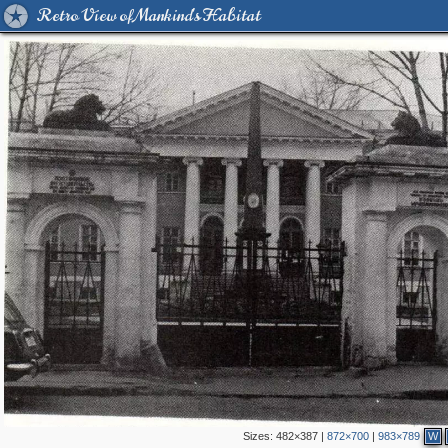
Retro View of Mankind's Habitat
Sizes:
482×387
|
872×700
|
983×789
W