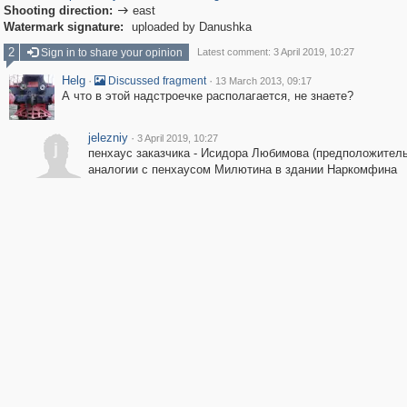
Shooting direction:
east

Watermark signature:
uploaded by Danushka
2
Sign in to share your opinion
Latest comment: 3 April 2019, 10:27
Helg
·
·
Discussed fragment
13 March 2013, 09:17
А что в этой надстроечке располагается, не знаете?
jelezniy
·
3 April 2019, 10:27
j
пенхаус заказчика - Исидора Любимова (предположитель
аналогии с пенхаусом Милютина в здании Наркомфина