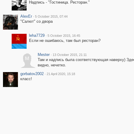
Надпись - "Гостиница. Ресторан."
AlexEr
·
5 October 2015, 07:44
"Салют" со двора
leha7729
·
5 October 2015, 16:45
Если не ошибаюсь, там был ресторан?
Mester
·
13 October 2015, 21:11
M
Там и надпись была соответствующая наверху) Зде
видно, нечетко.
gorbatov2002
·
21 April 2020, 15:18
класс!