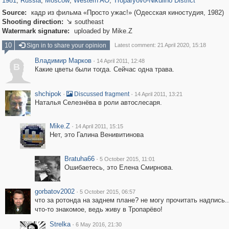
1981
,
Russia
,
Moscow
,
Western AO
,
Troparyovo-Nikulino District
Source:
кадр из фильма «Просто ужас!» (Одесская киностудия, 1982)
Shooting direction:
southeast

Watermark signature:
uploaded by Mike.Z
10
Sign in to share your opinion
Latest comment: 21 April 2020, 15:18
Владимир Марков
·
14 April 2011, 12:48
В
Какие цветы были тогда. Сейчас одна трава.
shchipok
·
·
Discussed fragment
14 April 2011, 13:21
Наталья Селезнёва в роли автослесаря.
Mike.Z
·
14 April 2011, 15:15
Нет, это Галина Венивитинова
Bratuha66
·
5 October 2015, 11:01
Ошибаетесь, это Елена Смирнова.
gorbatov2002
·
5 October 2015, 06:57
что за ротонда на заднем плане? не могу прочитать надпись.
что-то знакомое, ведь живу в Тропарёво!
Strelka
·
6 May 2016, 21:30