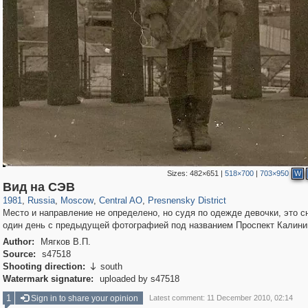
Sizes:
482×651
|
518×700
|
703×950
W
319,864
1,406,840
160,012
8,286
29,243
5,916
13,348
396
Вид на СЭВ
1981
,
Russia
,
Moscow
,
Central AO
,
Presnensky District
Место и направление не определено, но судя по одежде девочки, это с
один день с предыдущей фотографией под названием Проспект Калини
Author:
Мягков В.П.
Source:
s47518
Shooting direction:
south

Watermark signature:
uploaded by s47518
1
Sign in to share your opinion
Latest comment: 11 December 2010, 02:14