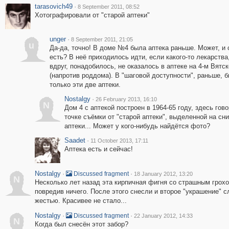
tarasovich49
·
8 September 2011, 08:52
Хотографировали от "старой аптеки"
unger
·
8 September 2011, 21:05
u
Да-да, точно! В доме №4 была аптека раньше. Может, и 
есть? В неё приходилось идти, если какого-то лекарства,
вдруг, понадобилось, не оказалось в аптеке на 4-м Вятс
(напротив роддома). В "шаговой доступности", раньше, 
только эти две аптеки.
Nostalgy
·
26 February 2013, 16:10
N
Дом 4 с аптекой построен в 1964-65 году, здесь гово
точке съёмки от "старой аптеки", выделенной на сн
аптеки... Может у кого-нибудь найдётся фото?
Saadet
·
11 October 2013, 17:11
Аптека есть и сейчас!
Nostalgy
·
·
Discussed fragment
18 January 2012, 13:20
N
Несколько лет назад эта кирпичная фигня со страшным грохот
повредив ничего. После этого снесли и второе "украшение" с
жестью. Красивее не стало...
Nostalgy
·
·
Discussed fragment
22 January 2012, 14:33
N
Когда был снесён этот забор?