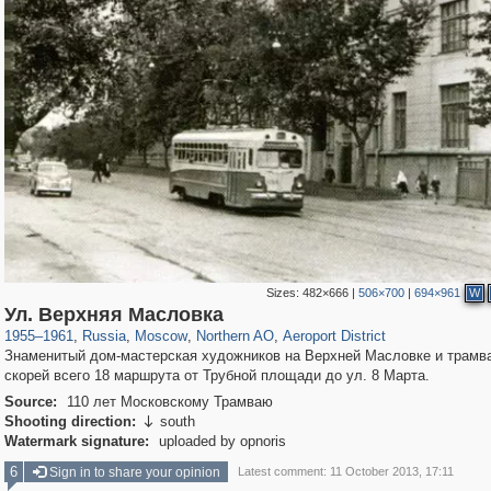
Sizes:
482×666
|
506×700
|
694×961
W
319,780
1,406,450
8,286
22,533
29,243
598
2,607
97
Ул. Верхняя Масловка
1955
–
1961
,
Russia
,
Moscow
,
Northern AO
,
Aeroport District
Знаменитый дом-мастерская художников на Верхней Масловке и трамв
скорей всего 18 маршрута от Трубной площади до ул. 8 Марта.
Source:
110 лет Московскому Трамваю
Shooting direction:
south

Watermark signature:
uploaded by opnoris
6
Sign in to share your opinion
Latest comment: 11 October 2013, 17:11