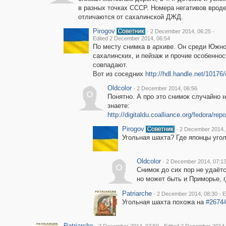
в разных точках СССР. Номера негативов врод
отличаются от сахалинской ДЖД.
Pirogov
·
·
2 December 2014, 06:25
Edited 2 December 2014, 06:54
По месту снимка в архиве. Он среди Южно
сахалинских, и пейзаж и прочие особеннос
совпадают.
Вот из соседних
http://hdl.handle.net/10176
Oldcolor
·
2 December 2014, 06:56
O
Понятно. А про это снимок случайно н
знаете:
http://digitaldu.coalliance.org/fedora/r
Pirogov
·
2 December 2014,
Угольная шахта? Где японцы уго
Oldcolor
·
2 December 2014, 07:1
O
Снимок до сих пор не удаёт
но может быть и Приморье, 
Patriarche
·
·
2 December 2014, 08:30
E
Угольная шахта похожа на
#2674
Patriarche
·
·