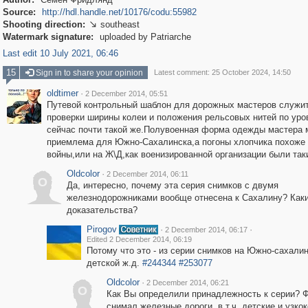
Source:
http://hdl.handle.net/10176/codu:55982
Shooting direction:
southeast

Watermark signature:
uploaded by Patriarche
Last edit 10 July 2021, 06:46
15
Sign in to share your opinion
Latest comment: 25 October 2024, 14:50
oldtimer
·
2 December 2014, 05:51
Путевой контрольный шаблон для дорожных мастеров служи
проверки ширины колеи и положения рельсовых нитей по уро
сейчас почти такой же.Полувоенная форма одежды мастера 
приемлема для Южно-Сахалинска,а погоны хлопчика похоже 
войны,или на Ж\Д,как военизированной организации были так
Oldcolor
·
2 December 2014, 06:11
O
Да, интересно, почему эта серия снимков с двумя
железнодорожниками вообще отнесена к Сахалину? Как
доказательства?
Pirogov
·
·
2 December 2014, 06:17
Edited 2 December 2014, 06:19
Потому что это - из серии снимков на Южно-сахали
детской ж.д.
#244344
#253077
Oldcolor
·
2 December 2014, 06:21
O
Как Вы определили принадлежность к серии? 
снимал железные дороги, в т.ч. детские и узко