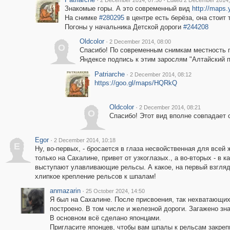
2 December 2014, 07:50
Edited 2 December 2014,
Знакомые горы. А это современный вид
http://maps
На снимке
#280295
в центре есть берёза, она стоит 
Погоны у начальника Детской дороги
#244208
Oldcolor
·
2 December 2014, 08:00
O
Спасибо! По современным снимкам местность п
Яндексе подпись к этим зарослям "Алтайский п
Patriarche
·
2 December 2014, 08:12
https://goo.gl/maps/HQRkQ
Oldcolor
·
2 December 2014, 08:21
O
Спасибо! Этот вид вполне совпадает
Egor
·
2 December 2014, 10:18
E
Ну, во-первых, - бросается в глаза несвойственная для всей 
только на Сахалине, привет от узкоглазых., а во-вторых - в
выступают улавливающие рельсы. А какое, на первый взгляд
хлипкое крепление рельсов к шпалам!
anmazarin
·
25 October 2024, 14:50
Я был на Сахалине. После присвоения, так нехватающих
построено. В том числе и железной дороги. Загажено зн
В основном всё сделано японцами.
Пригласите японцев, чтобы вам шпалы к рельсам закреп