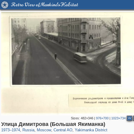
Retro View of Mankind's Habitat
Sizes:
482×346
|
976×700
|
1023×734
W
319,968
1,407,861
160,055
8,295
29,263
5,920
13,381
458
Улица Димитрова (Большая Якиманка)
1973
–
1974
,
Russia
,
Moscow
,
Central AO
,
Yakimanka District