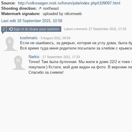
Source:
http://volkswagen.msk.ru/forum/pda/index.php/t109097.html
Shooting direction:
northeast

Watermark signature:
uploaded by nikomweb
Last edit 18 September 2015, 10:58
2
Sign in to share your opinion
Latest comment: 27 September 2011, 17:33
koshmaric
·
5 August 2011, 09:59
k
Если не ошибаюсь, за дверью, которая на углу дома, была б
Всё время туда меня родители посылали за хлебом с крымск
Narkis
·
27 September 2011, 17:33
N
Точно! Там была булочная. Мы жили в доме 22/2 и тоже 
покупали:) Кстати, мой дом виден на фото. В верхнем ле
Спасибо за снимок!