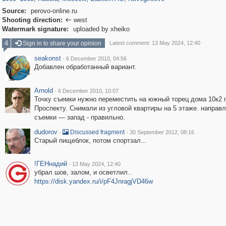
Source:
perovo-online.ru
Shooting direction:
west

Watermark signature:
uploaded by xheiko
4
Sign in to share your opinion
Latest comment: 13 May 2024, 12:40
seakonst
·
6 December 2010, 04:56
Добавлен обработанный вариант.
Arnold
·
6 December 2010, 10:07
Точку съемки нужно переместить на южный торец дома 10к2 
Проспекту. Снимали из угловой квартиры на 5 этаже. направ
съемки — запад - правильно.
dudorov
·
·
Discussed fragment
30 September 2012, 08:16
Старый пищеблок, потом спортзал...
!ГЕНнадий
·
13 May 2024, 12:40
убрал шов, залом, и осветлил..
https://disk.yandex.ru/i/pF4JnragjVD46w