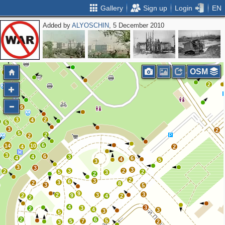
Gallery
Sign up
Login
EN
Added by
ALYOSCHIN
, 5 December 2010
5
4
2
OSM
2
2
6
4
3
2
4
5
3
2
5
2
2
6
14
10
4
2
3
6
4
3
4
6
4
5
3
3
3
3
3
2
2
5
2
3
2
2
3
6
3
2
8
3
5
9
3
2
3
2
9
4
2
2
4
3
3
2
4
3
3
5
2
6
5
5
7
2
3