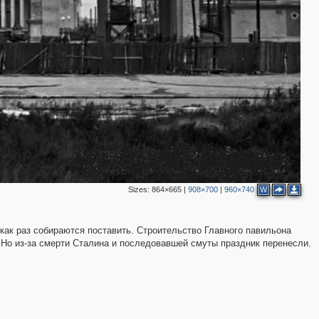
Sizes:
864×665
|
908×700
|
960×740
W
е как раз собираются поставить. Строительство Главного павильона
 Но из-за смерти Сталина и последовавшей смуты праздник перенесли.