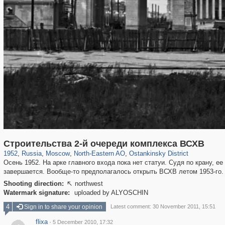
319,724
1,406,034
8,286
24,485
29,243
250
13,478
148
Строительства 2-й очереди комплекса ВСХВ
1952
,
Russia
,
Moscow
,
North-Eastern AO
,
Ostankinsky District
Осень 1952. На арке главного входа пока нет статуи. Судя по крану, е
завершается. Вообще-то предполагалось открыть ВСХВ летом 1953-го.
Shooting direction:
northwest

Watermark signature:
uploaded by ALYOSCHIN
4
Sign in to share your opinion
Latest comment: 30 November 2011, 15:51
flixa
·
5 December 2010, 17:32