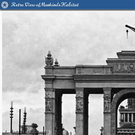
Retro View of Mankind's Habitat