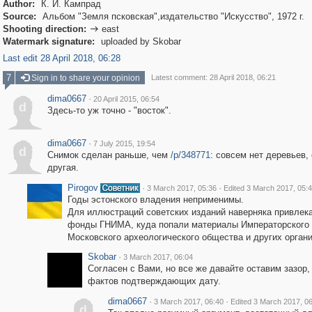
Author:
К. И. Кампрад
Source:
Альбом "Земля псковская",издательство "Искусство", 1972 г.
Shooting direction:
east

Watermark signature:
uploaded by Skobar
Last edit 28 April 2018, 06:28
7
Sign in to share your opinion
Latest comment: 28 April 2018, 06:21
dima0667
·
20 April 2015, 06:54
d
Здесь-то уж точно - "восток".
dima0667
·
7 July 2015, 19:54
d
Снимок сделан раньше, чем
/p/348771
: совсем нет деревьев,
другая.
Pirogov
·
·
3 March 2017, 05:36
Edited 3 March 2017, 05:
Годы эстонского владения неприменимы.
Для иллюстраций советских изданий наверняка привлек
фонды ГНИМА, куда попали материалы Императорского
Московского археологического общества и других органи
Skobar
·
3 March 2017, 06:04
Согласен с Вами, но все же давайте оставим зазор,
фактов подтверждающих дату.
dima0667
·
·
3 March 2017, 06:40
Edited 3 March 2017, 0
d