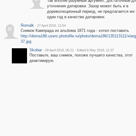
Так вполне разумный аргумент, достаточный д
уточнения датировки. Зазор может быть и в
дореволюционный период, не предлагается же 
один год в качестве датировки.
Romalk
·
27 April 2018, 12:54
R
Снимок Кампрада из альбома 1871 года - хотел поставить
http://dema186.users.photofile.ru/photo/dema186/135113111/xlar
37.jpg
Skobar
·
·
28 April 2018, 06:21
Edited 6 May 2018, 11:37
Поставьте, ваш снимок, похоже лучшего качества, этот
деактивирую.