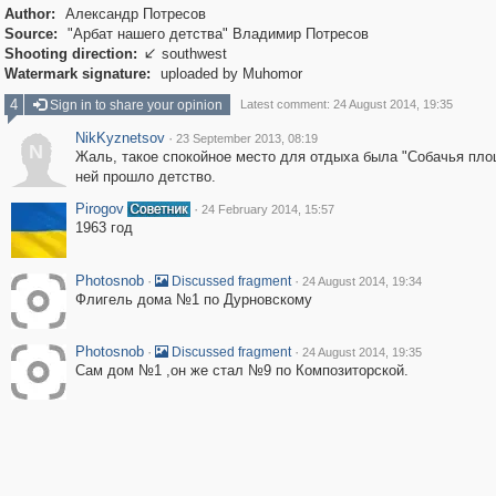
Author:
Александр Потресов
Source:
"Арбат нашего детства" Владимир Потресов
Shooting direction:
southwest

Watermark signature:
uploaded by Muhomor
4
Sign in to share your opinion
Latest comment: 24 August 2014, 19:35
NikKyznetsov
·
23 September 2013, 08:19
N
Жаль, такое спокойное место для отдыха была "Собачья пло
ней прошло детство.
Pirogov
·
24 February 2014, 15:57
1963 год
Photosnob
·
·
Discussed fragment
24 August 2014, 19:34
Флигель дома №1 по Дурновскому
Photosnob
·
·
Discussed fragment
24 August 2014, 19:35
Сам дом №1 ,он же стал №9 по Композиторской.